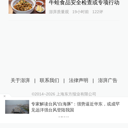
牛蛙食品安全检查或专项行动
澎湃质量观
19小时前
122
评
关于澎湃
|
联系我们
|
法律声明
|
澎湃广告
©2014~
2026
上海东方报业有限公司
沪ICP证：沪B2-20170116 | 沪ICP备14003370号
台风“白海豚”：强势逼近华东，或成罕
“梅姨”年龄超
互联网新闻信息服务许可证：31120170006
台风登陆我国
沪公网安备 31010602000299号