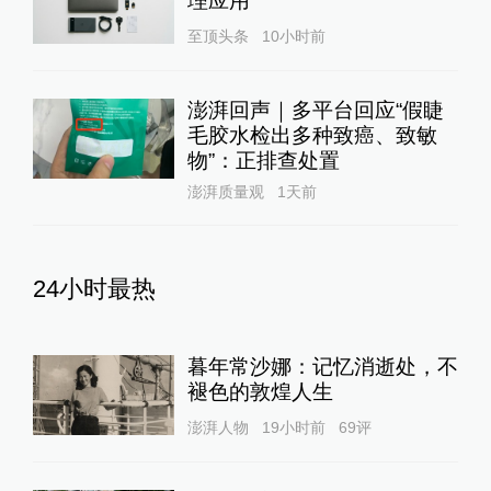
理应用
至顶头条
10小时前
澎湃回声｜多平台回应“假睫
毛胶水检出多种致癌、致敏
物”：正排查处置
澎湃质量观
1天前
24小时最热
暮年常沙娜：记忆消逝处，不
褪色的敦煌人生
澎湃人物
19小时前
69
评