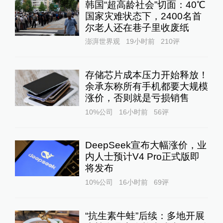
韩国“超高龄社会”切面：40℃
国家灾难状态下，2400名首
尔老人还在巷子里收废纸
澎湃世界观
19小时前
210
评
存储芯片成本压力开始释放！
余承东称所有手机都要大规模
涨价，否则就是亏损销售
10%公司
16小时前
56
评
DeepSeek宣布大幅涨价，业
内人士预计V4 Pro正式版即
将发布
10%公司
16小时前
69
评
“抗生素牛蛙”后续：多地开展