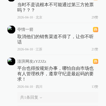
当时不是说根本不可能通过第三方抢票
吗？？？
2026-04-10
∙ 北京
29赞
夺情一箭
取消他们的销售渠道不得了，让你不听
话
2026-04-10
∙ 江苏
21赞
澎湃网友zYZJZz
平台也得按规矩办事，哪怕自由巿场也
有人管理秩序，遵章守纪是最起码的要
求！
2026-04-10
∙ 四川
13赞
共
1
条回复