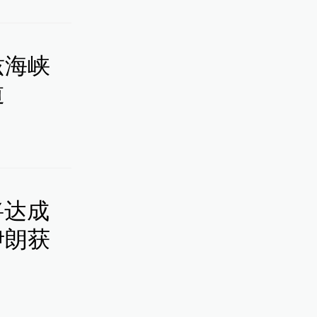
兹海峡
道
将达成
伊朗获