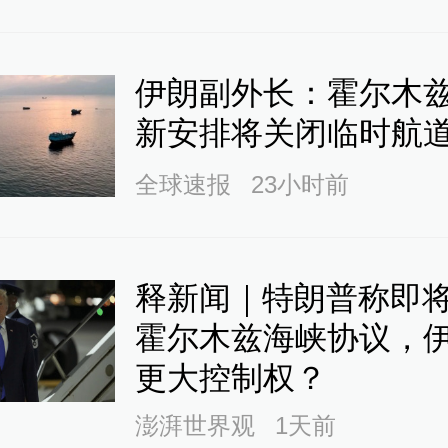
伊朗副外长：霍尔木
新安排将关闭临时航
全球速报
23小时前
释新闻｜特朗普称即
霍尔木兹海峡协议，
更大控制权？
澎湃世界观
1天前