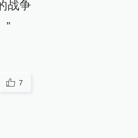
的战争
”
7