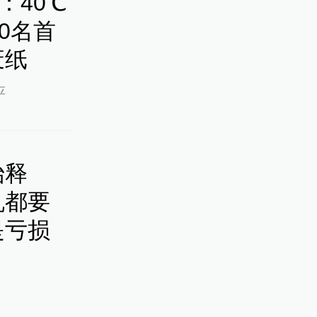
：40℃
0名首
废纸
评
始释
机都要
是亏损