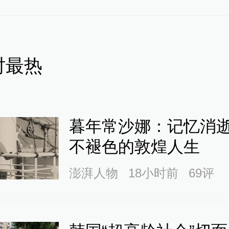
时最热
暮年常沙娜：记忆消
不褪色的敦煌人生
澎湃人物
18小时前
69
评