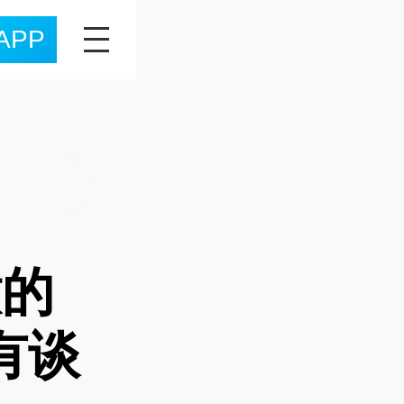
APP
嫩的
有谈