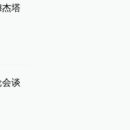
穆杰塔
轮会谈