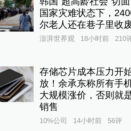
韩国“超高龄社会”切面
国家灾难状态下，240
尔老人还在巷子里收
澎湃世界观
18小时前
210
存储芯片成本压力开
放！余承东称所有手
大规模涨价，否则就
销售
10%公司
14小时前
56
评