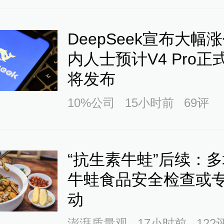
DeepSeek宣布大幅
内人士预计V4 Pro正
将发布
10%公司
15小时前
69
评
“抗生素牛蛙”后续：
牛蛙食品安全检查或
动
澎湃质量观
17小时前
122