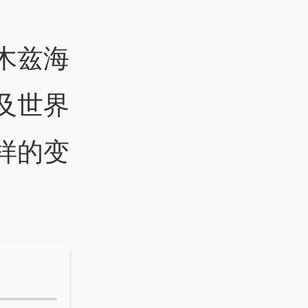
木兹海
及世界
样的变