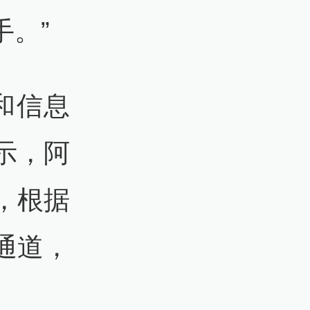
。”
和信息
示，阿
，根据
通道，