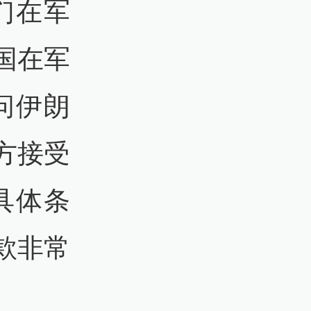
们在军
国在军
问伊朗
方接受
具体条
款非常