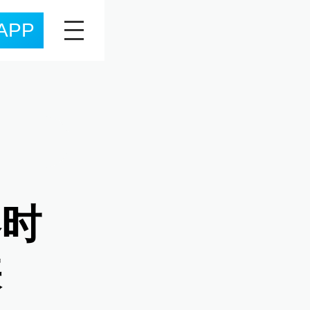
APP
器时
峡