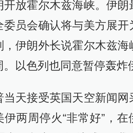
朗开放霍尔木兹海峡。伊朗
全委员会确认将与美方展开
判，伊朗外长说霍尔木兹海
周。以色列也同意暂停轰炸
普当天接受英国天空新闻网
美伊两周停火“非常好”，在