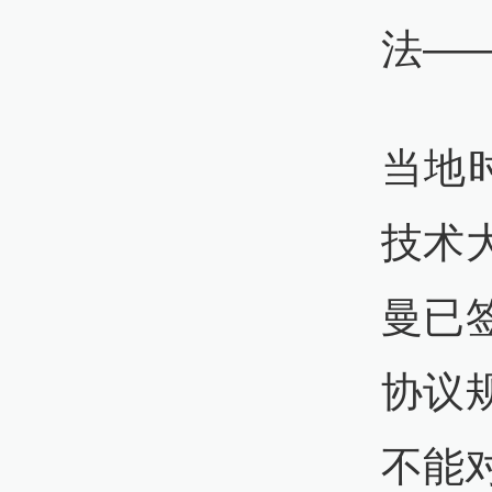
法—
当地
技术
曼已
协议
不能