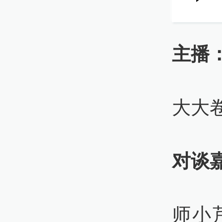
主播
大大
对谈
师小