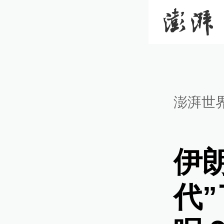
澎湃世
伊
代