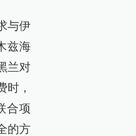
求与伊
木兹海
黑兰对
费时，
联合项
全的方