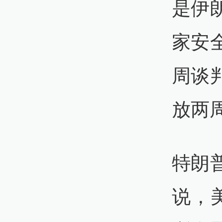
是伊
家安
周谈
放两
特朗
说，