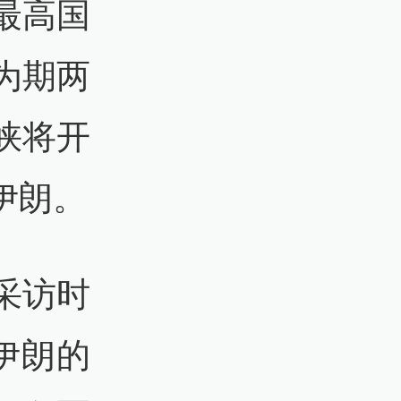
最高国
为期两
峡将开
伊朗。
采访时
伊朗的