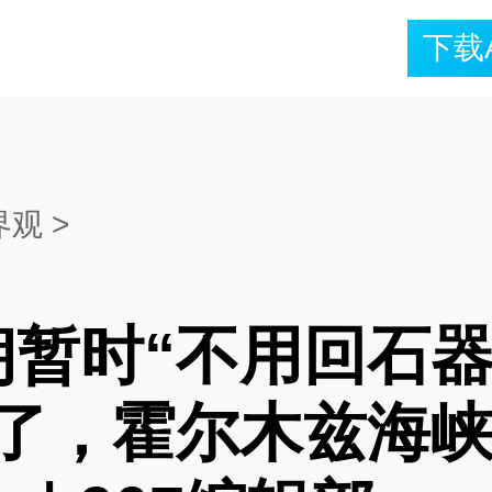
下载
界观
>
朗暂时“不用回石
”了，霍尔木兹海