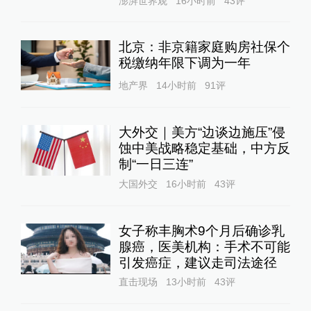
澎湃世界观
16小时前
43
评
北京：非京籍家庭购房社保个
税缴纳年限下调为一年
地产界
14小时前
91
评
大外交｜美方“边谈边施压”侵
蚀中美战略稳定基础，中方反
制“一日三连”
大国外交
16小时前
43
评
女子称丰胸术9个月后确诊乳
腺癌，医美机构：手术不可能
引发癌症，建议走司法途径
直击现场
13小时前
43
评