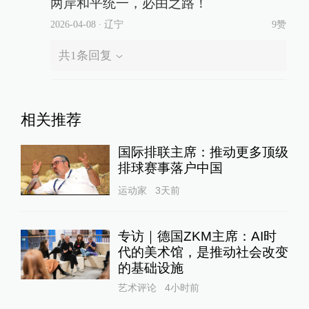
两岸和平统一，必由之路！
2026-04-08
∙ 辽宁
9赞
共
1
条回复
相关推荐
国际排联主席：推动更多顶级
排球赛事落户中国
运动家
3天前
专访｜德国ZKM主席：AI时
代的美术馆，是推动社会改变
的基础设施
艺术评论
4小时前