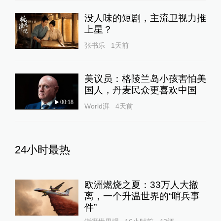
没人味的短剧，主流卫视力推
上星？
张书乐
1天前
美议员：格陵兰岛小孩害怕美
国人，丹麦民众更喜欢中国
00:18
World湃
4天前
24小时最热
欧洲燃烧之夏：33万人大撤
离，一个升温世界的“哨兵事
件”