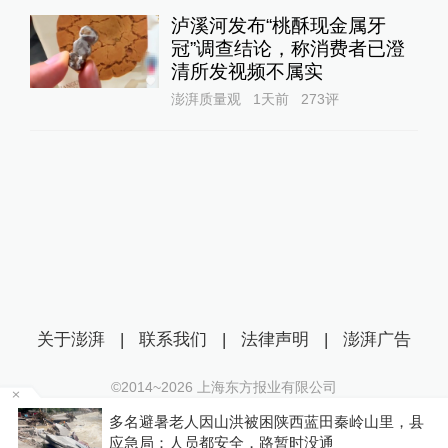
泸溪河发布“桃酥现金属牙
冠”调查结论，称消费者已澄
清所发视频不属实
澎湃质量观
1天前
273
评
关于澎湃
|
联系我们
|
法律声明
|
澎湃广告
©2014~
2026
上海东方报业有限公司
沪ICP证：沪B2-20170116 | 沪ICP备14003370号
事
多名避暑老人因山洪被困陕西蓝田秦岭山里，县
互联网新闻信息服务许可证：31120170006
应急局：人员都安全，路暂时没通