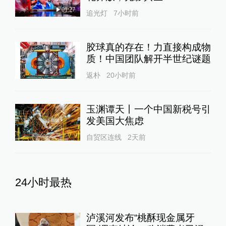
01:27
追光灯
7小时前
胶球真的存在！力直接构成物
质！中国团队解开半世纪谜题
返朴
20小时前
玉渊谭天丨一个中国新税号引
发美国大焦虑
自贸区连线
2天前
24小时最热
泸溪河发布“桃酥现金属牙