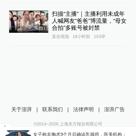
扫描“主播”｜主播利用未成年
人喊网友“爸爸”博流量，“母女
合拍”多账号被封禁
1
直击现场
18小时前
153
评
关于澎湃
|
联系我们
|
法律声明
|
澎湃广告
©2014~
2026
上海东方报业有限公司
沪ICP证：沪B2-20170116 | 沪ICP备14003370号
金舰
女子称丰胸术9个月后确诊乳腺癌，医美机构：