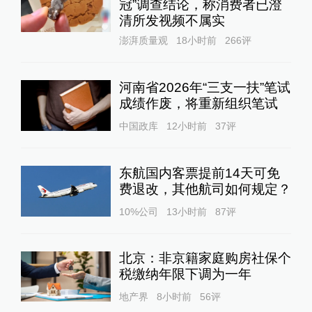
冠”调查结论，称消费者已澄
清所发视频不属实
澎湃质量观
18小时前
266
评
河南省2026年“三支一扶”笔试
成绩作废，将重新组织笔试
中国政库
12小时前
37
评
东航国内客票提前14天可免
费退改，其他航司如何规定？
10%公司
13小时前
87
评
北京：非京籍家庭购房社保个
税缴纳年限下调为一年
地产界
8小时前
56
评