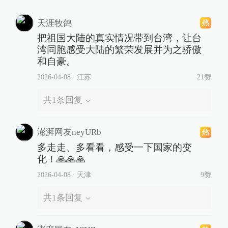
天涯牧鸽
把祖国大陆的真实情况带到台湾，让台
湾同胞感受大陆的繁荣发展并为之骄傲
和自豪。
2026-04-08
∙ 江苏
21赞
共
1
条回复
澎湃网友neyURb
多走走、多看看，感受一下国家的变
化！🙏🙏🙏
2026-04-08
∙ 天津
9赞
共
1
条回复