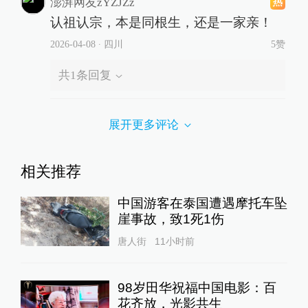
澎湃网友zYZJZz
认祖认宗，本是同根生，还是一家亲！
2026-04-08
∙ 四川
5赞
共
1
条回复
展开更多评论
相关推荐
中国游客在泰国遭遇摩托车坠
崖事故，致1死1伤
唐人街
11小时前
98岁田华祝福中国电影：百
花齐放，光影共生