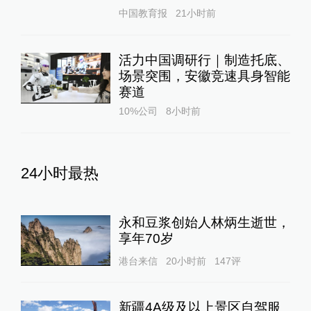
中国教育报
21小时前
活力中国调研行｜制造托底、
场景突围，安徽竞速具身智能
赛道
10%公司
8小时前
24小时最热
永和豆浆创始人林炳生逝世，
享年70岁
港台来信
20小时前
147
评
新疆4A级及以上景区自驾服