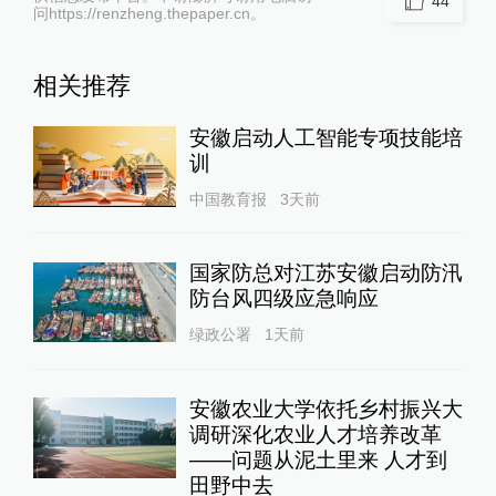
44
问https://renzheng.thepaper.cn。
相关推荐
安徽启动人工智能专项技能培
训
中国教育报
3天前
国家防总对江苏安徽启动防汛
防台风四级应急响应
绿政公署
1天前
安徽农业大学依托乡村振兴大
调研深化农业人才培养改革
——问题从泥土里来 人才到
田野中去