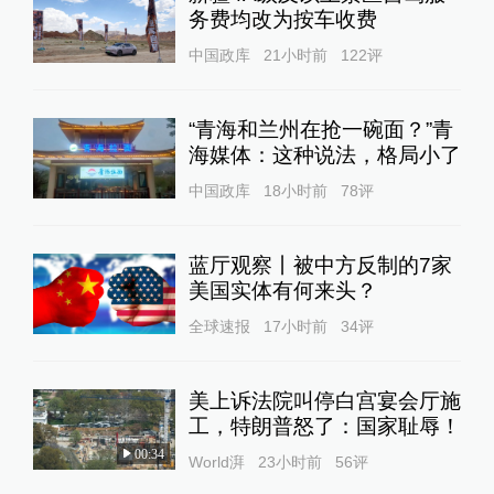
务费均改为按车收费
中国政库
21小时前
122
评
“青海和兰州在抢一碗面？”青
海媒体：这种说法，格局小了
中国政库
18小时前
78
评
蓝厅观察丨被中方反制的7家
美国实体有何来头？
全球速报
17小时前
34
评
美上诉法院叫停白宫宴会厅施
工，特朗普怒了：国家耻辱！
00:34
World湃
23小时前
56
评