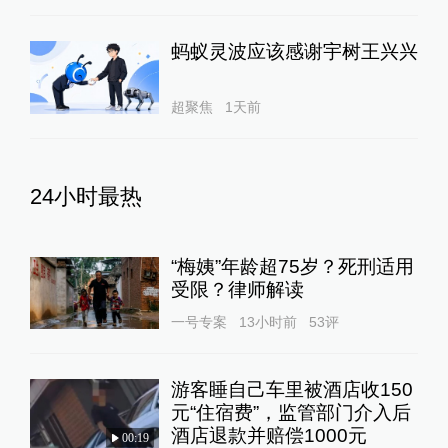
蚂蚁灵波应该感谢宇树王兴兴
超聚焦
1天前
24小时最热
“梅姨”年龄超75岁？死刑适用
受限？律师解读
一号专案
13小时前
53
评
游客睡自己车里被酒店收150
元“住宿费”，监管部门介入后
酒店退款并赔偿1000元
00:19