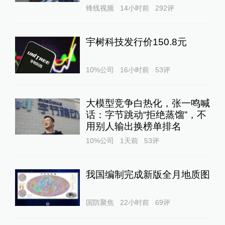
锋线视频
14小时前
292
评
宇树科技发行价150.8元
10%公司
16小时前
53
评
大模型竞争白热化，张一鸣喊
话：字节跳动“拒绝蒸馏”，不
用别人输出换榜单排名
10%公司
1天前
53
评
我国编制完成新版全月地质图
国防聚焦
22小时前
69
评