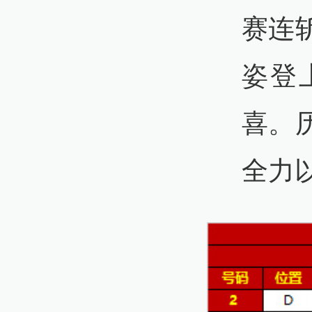
赛连
姿登
喜。
全力