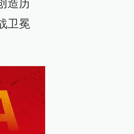
创造历
战卫冕