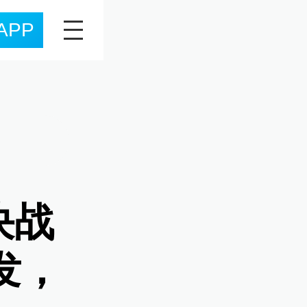
APP
决战
发，