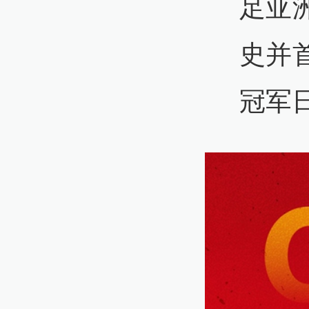
足亚
史并
冠军