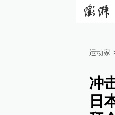
运动家
冲
日