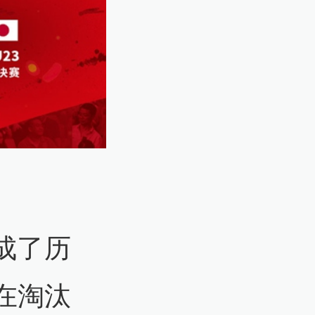
成了历
在淘汰