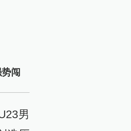
强势闯
U23男