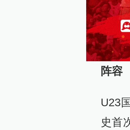
阵容
U2
史首