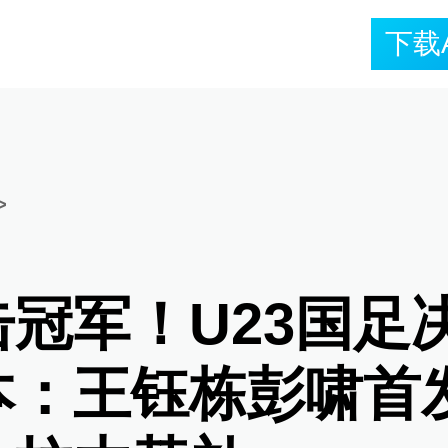
下载
>
击冠军！U23国足
本：王钰栋彭啸首