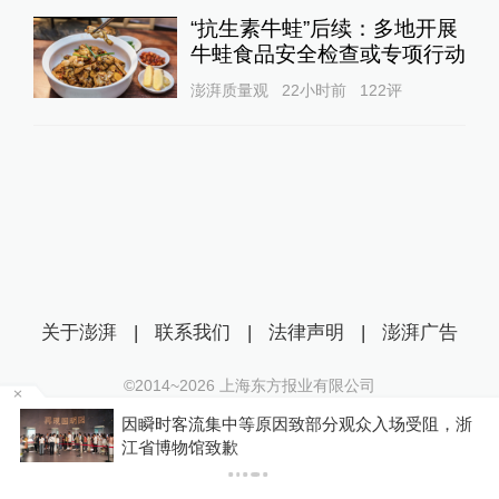
“抗生素牛蛙”后续：多地开展
牛蛙食品安全检查或专项行动
澎湃质量观
22小时前
122
评
关于澎湃
|
联系我们
|
法律声明
|
澎湃广告
©2014~
2026
上海东方报业有限公司
沪ICP证：沪B2-20170116 | 沪ICP备14003370号
，浙
游客睡自己车里被酒店收150元“住宿费”，监管部
互联网新闻信息服务许可证：31120170006
门介入后酒店退款并赔偿1000元
沪公网安备 31010602000299号