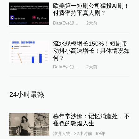
欧美第一短剧公司猛投AI剧！
付费率持平真人剧？
DataEye短剧观察
2天前
流水规模增长150%！短剧带
动抖小高速增长！具体情况如
何？
DataEye短剧观察
2天前
24小时最热
暮年常沙娜：记忆消逝处，不
褪色的敦煌人生
澎湃人物
22小时前
69
评