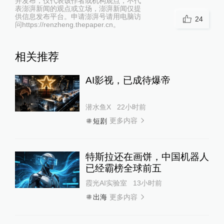
并发布，仅代表该作者或机构观点，不代
表澎湃新闻的观点或立场，澎湃新闻仅提
供信息发布平台。申请澎湃号请用电脑访
24
问https://renzheng.thepaper.cn。
相关推荐
AI影视，已成待爆帝
潜水鱼X
22小时前
更多内容
短剧
特斯拉还在画饼，中国机器人
已经霸榜全球前五
霞光AI实验室
13小时前
更多内容
出海