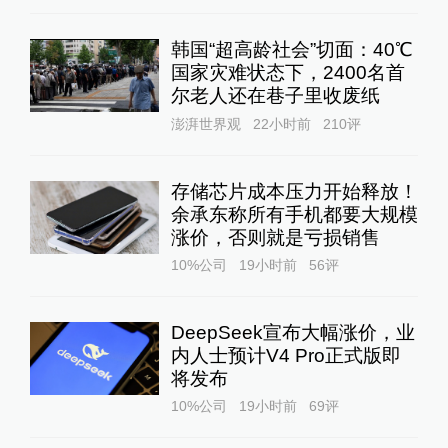
韩国“超高龄社会”切面：40℃
国家灾难状态下，2400名首
尔老人还在巷子里收废纸
澎湃世界观
22小时前
210
评
存储芯片成本压力开始释放！
余承东称所有手机都要大规模
涨价，否则就是亏损销售
10%公司
19小时前
56
评
DeepSeek宣布大幅涨价，业
内人士预计V4 Pro正式版即
将发布
10%公司
19小时前
69
评