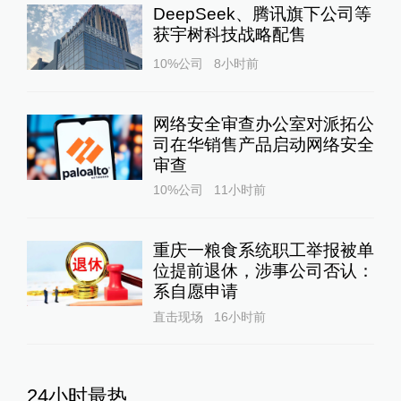
DeepSeek、腾讯旗下公司等
获宇树科技战略配售
10%公司
8小时前
网络安全审查办公室对派拓公
司在华销售产品启动网络安全
审查
10%公司
11小时前
重庆一粮食系统职工举报被单
位提前退休，涉事公司否认：
系自愿申请
直击现场
16小时前
24小时最热