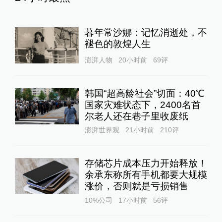
暮年常沙娜：记忆消逝处，不
褪色的敦煌人生
澎湃人物
20小时前
69
评
韩国“超高龄社会”切面：40℃
国家灾难状态下，2400名首
尔老人还在巷子里收废纸
澎湃世界观
21小时前
210
评
存储芯片成本压力开始释放！
余承东称所有手机都要大规模
涨价，否则就是亏损销售
10%公司
17小时前
56
评