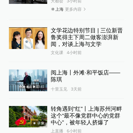
大都会
3小时前
更多内容
上海
文学花边特别节目 | 三位新晋
鲁奖得主下周二做客澎湃新
闻，对谈上海与文学
文化课
4小时前
阅上海丨外滩·和平饭店——
陈琪
03:41
十里玉见
3天前
转角遇到“红”丨上海苏州河畔
这个“最不像党群中心的党群
中心”，被年轻人挤爆了
录像
上直播
6小时前