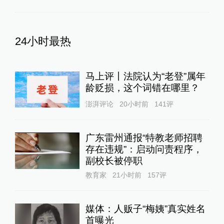
24小时最热
马上评丨法院认为“老登”属年
龄贬损，这个词错在哪里？
澎湃评论
20小时前
141
评
广东雷州通报“特教老师招聘
存在违规”：启动问责程序，
副校长被停职
教育家
21小时前
157
评
媒体：人贩子“梅姨”真实姓名
首曝光