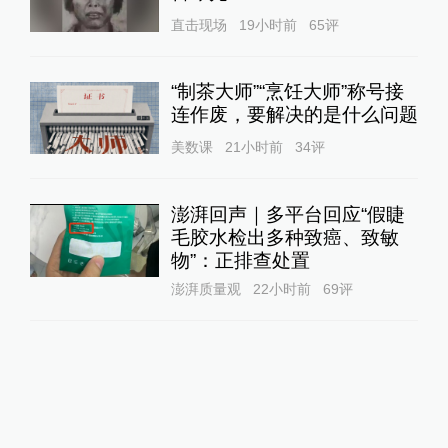
直击现场
19小时前
65
评
“制茶大师”“烹饪大师”称号接
连作废，要解决的是什么问题
美数课
21小时前
34
评
澎湃回声｜多平台回应“假睫
毛胶水检出多种致癌、致敏
物”：正排查处置
澎湃质量观
22小时前
69
评