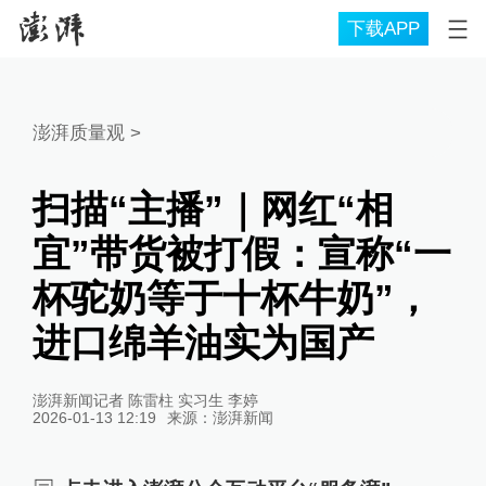
下载APP
澎湃质量观
>
扫描“主播”｜网红“相
宜”带货被打假：宣称“一
杯驼奶等于十杯牛奶”，
进口绵羊油实为国产
澎湃新闻记者 陈雷柱 实习生 李婷
2026-01-13 12:19
来源：
澎湃新闻