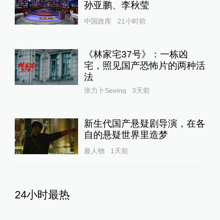
孙亚鹏、李秋莹
中国政库
21小时前
《林家宅37号》：一栋凶
宅，照见国产恐怖片的两种活
法
张力卜Seeing
3天前
新生代国产悬疑剧导演，在各
自的悬疑世界里造梦
最人物
1天前
24小时最热