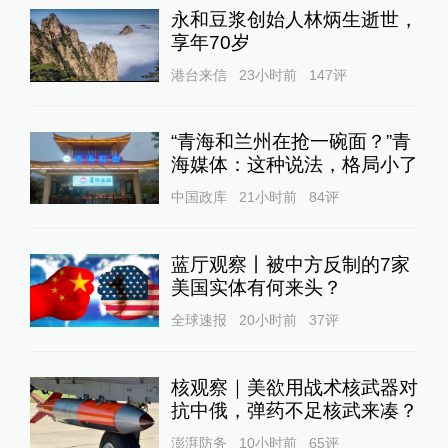
永和豆浆创始人林炳生逝世，
享年70岁
港台来信
23小时前
147
评
“青海和兰州在抢一碗面？”青
海媒体：这种说法，格局小了
中国政库
21小时前
84
评
蓝厅观察丨被中方反制的7家
美国实体有何来头？
全球速报
20小时前
37
评
核观察｜美欲用战术核武器对
抗中俄，弹药不足核武来凑？
澎湃防务
10小时前
65
评