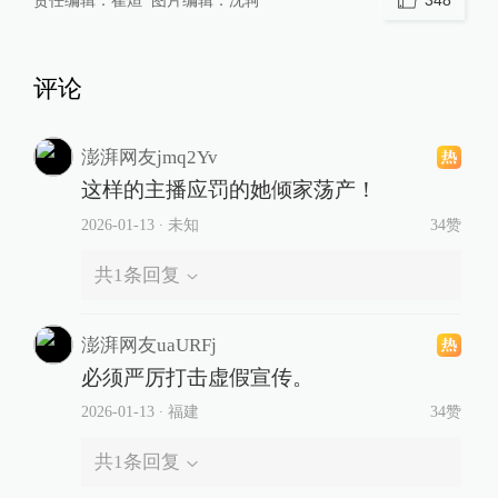
评论
澎湃网友jmq2Yv
这样的主播应罚的她倾家荡产！
2026-01-13
∙ 未知
34赞
共
1
条回复
澎湃网友uaURFj
必须严厉打击虚假宣传。
2026-01-13
∙ 福建
34赞
共
1
条回复