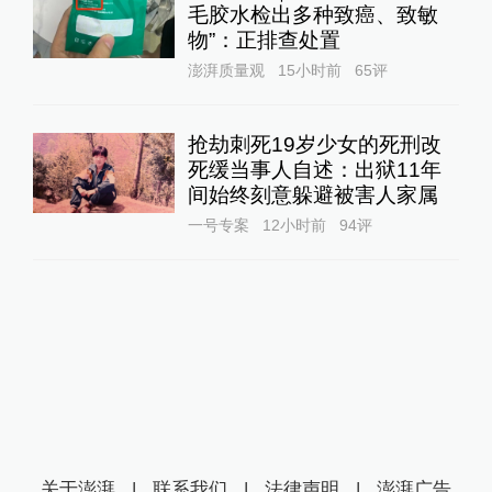
毛胶水检出多种致癌、致敏
物”：正排查处置
澎湃质量观
15小时前
65
评
抢劫刺死19岁少女的死刑改
死缓当事人自述：出狱11年
间始终刻意躲避被害人家属
一号专案
12小时前
94
评
关于澎湃
|
联系我们
|
法律声明
|
澎湃广告