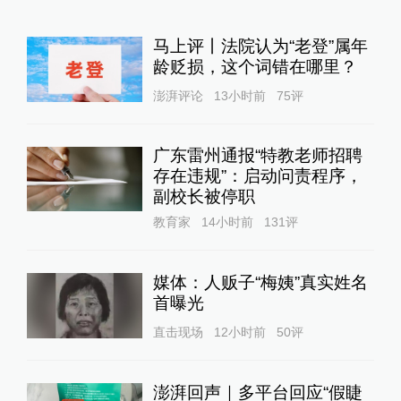
马上评丨法院认为“老登”属年
龄贬损，这个词错在哪里？
澎湃评论
13小时前
75
评
广东雷州通报“特教老师招聘
存在违规”：启动问责程序，
副校长被停职
教育家
14小时前
131
评
媒体：人贩子“梅姨”真实姓名
首曝光
直击现场
12小时前
50
评
澎湃回声｜多平台回应“假睫