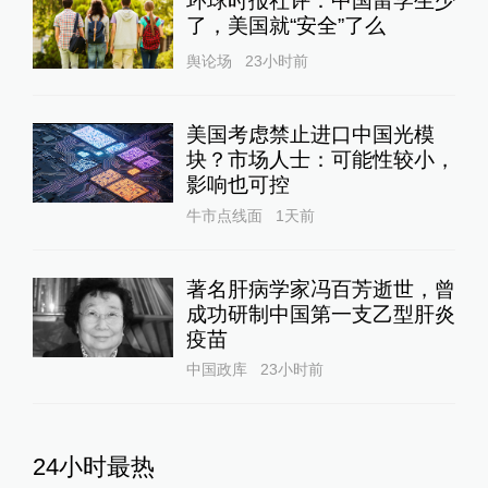
环球时报社评：中国留学生少
了，美国就“安全”了么
舆论场
23小时前
美国考虑禁止进口中国光模
块？市场人士：可能性较小，
影响也可控
牛市点线面
1天前
著名肝病学家冯百芳逝世，曾
成功研制中国第一支乙型肝炎
疫苗
中国政库
23小时前
24小时最热