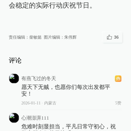
会稳定的实际行动庆祝节日。
责任编辑：
柴敏懿
图片编辑：
朱伟辉
36
评论
有燕飞过的冬天
愿天下无贼，也愿你们每次出发都平
安！
2026-01-11
∙ 内蒙古
5赞
心潮澎湃111
危难时刻显担当，平凡日常守初心，祝