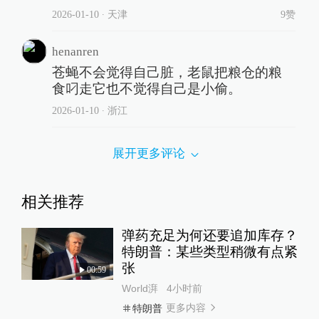
2026-01-10
∙ 天津
9赞
henanren
苍蝇不会觉得自己脏，老鼠把粮仓的粮
食叼走它也不觉得自己是小偷。
2026-01-10
∙ 浙江
展开更多评论
相关推荐
弹药充足为何还要追加库存？
特朗普：某些类型稍微有点紧
张
00:59
World湃
4小时前
更多内容
特朗普