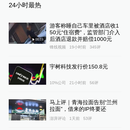
24小时最热
游客称睡自己车里被酒店收1
50元“住宿费”，监管部门介入
后酒店退款并赔偿1000元
00:19
锋线视频
19小时前
345
评
宇树科技发行价150.8元
10%公司
21小时前
56
评
马上评｜青海拉面告别“兰州
拉面”，借来的IP终要还
澎湃评论
1天前
53
评