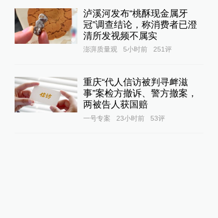
泸溪河发布“桃酥现金属牙
冠”调查结论，称消费者已澄
清所发视频不属实
澎湃质量观
5小时前
251
评
重庆“代人信访被判寻衅滋
事”案检方撤诉、警方撤案，
两被告人获国赔
一号专案
23小时前
53
评