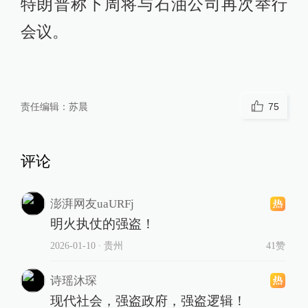
特朗普称下周将与石油公司再次举行
会议。
责任编辑：
苏晨
75
评论
澎湃网友uaURFj
明火执仗的强盗！
2026-01-10
∙ 贵州
41赞
诗瑶沐琛
现代社会，强盗政府，强盗逻辑！