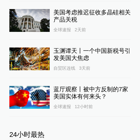
美国考虑推迟征收多晶硅相关
产品关税
全球速报
2天前
玉渊谭天丨一个中国新税号引
发美国大焦虑
自贸区连线
3天前
蓝厅观察丨被中方反制的7家
美国实体有何来头？
全球速报
12小时前
24小时最热