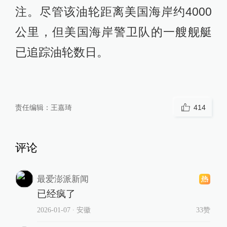
注。尽管该油轮距离美国海岸约4000
公里，但美国海岸警卫队的一艘舰艇
已追踪油轮数日。
责任编辑：
王嘉琦
414
评论
最爱澎派新闻
已经疯了
2026-01-07
∙ 安徽
33赞