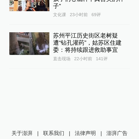
子”
文化课
23小时前
69
评
苏州平江历史街区老树疑
遭“钻孔灌药”，姑苏区住建
委：将持续跟进救助事宜
直击现场
22小时前
141
评
关于澎湃
|
联系我们
|
法律声明
|
澎湃广告