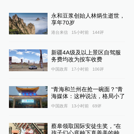
永和豆浆创始人林炳生逝世，
享年70岁
港台来信
15小时前
144
评
新疆4A级及以上景区自驾服
务费均改为按车收费
中国政库
17小时前
106
评
“青海和兰州在抢一碗面？”青
海媒体：这种说法，格局小了
中国政库
13小时前
69
评
蔡皋领取国际安徒生奖，“在
孩子们心底种下真善美的种