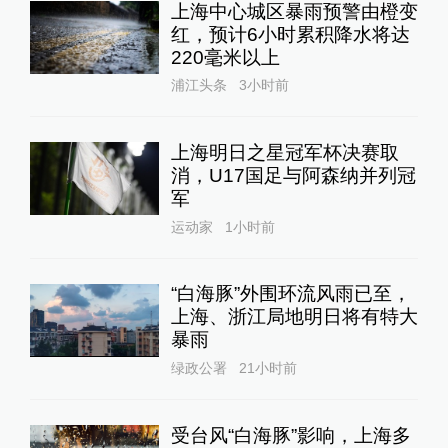
上海中心城区暴雨预警由橙变
红，预计6小时累积降水将达
220毫米以上
浦江头条
3小时前
上海明日之星冠军杯决赛取
消，U17国足与阿森纳并列冠
军
运动家
1小时前
“白海豚”外围环流风雨已至，
上海、浙江局地明日将有特大
暴雨
绿政公署
21小时前
受台风“白海豚”影响，上海多