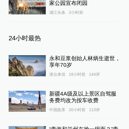
家公园宣布闭园
浦江头条
2小时前
24小时最热
永和豆浆创始人林炳生逝世，
享年70岁
港台来信
18小时前
144
评
新疆4A级及以上景区自驾服
务费均改为按车收费
中国政库
20小时前
113
评