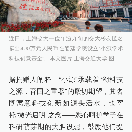
近日，上海交大一位年逾九旬的交大校友匿名
捐出400万元人民币在船建学院设立“小源学术
科技创意基金”。本文图片 上海交通大学 图
据捐赠人阐释，“小源”承载着“溯科技
之源，育国之重器”的殷切期望，其名
既寓意科技创新如源头活水，也寄
托“微光启明”之念——悉心呵护学子在
科研萌芽期的大胆设想，鼓励他们提