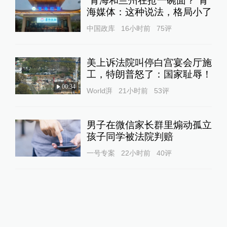
“青海和兰州在抢一碗面？”青
海媒体：这种说法，格局小了
中国政库
16小时前
75
评
美上诉法院叫停白宫宴会厅施
工，特朗普怒了：国家耻辱！
00:34
World湃
21小时前
53
评
男子在微信家长群里煽动孤立
孩子同学被法院判赔
一号专案
22小时前
40
评