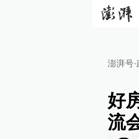
澎湃号·
好
流