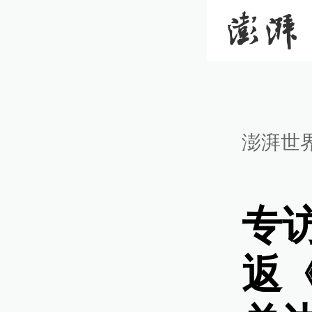
澎湃世
专
返