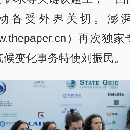
动备受外界关切。澎
w.thepaper.cn）再次独
气候变化事务特使刘振民。