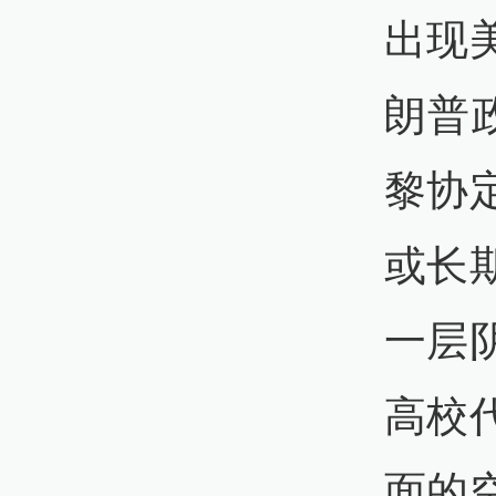
出现
朗普
黎协
或长
一层
高校
面的