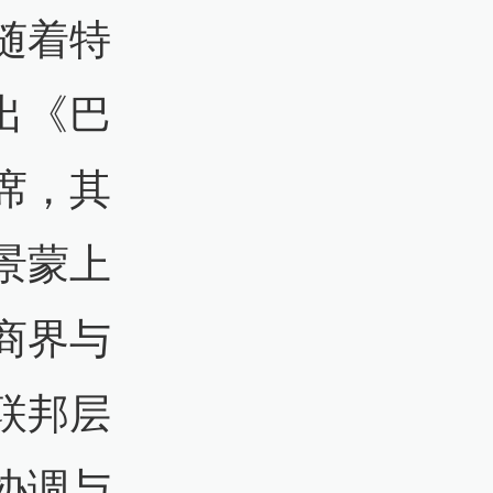
随着特
出《巴
席，其
景蒙上
商界与
联邦层
协调与