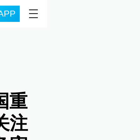
APP
国重
关注