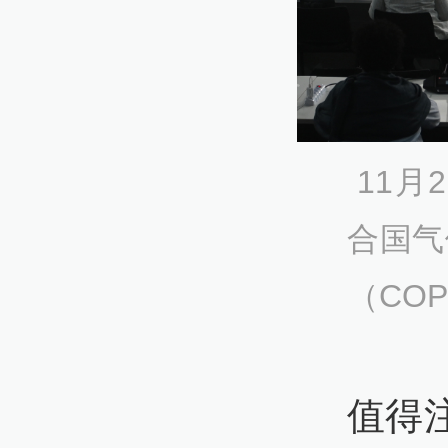
11月
合国气
（CO
值得