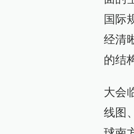
国际
经清
的结
大会
线图
球南