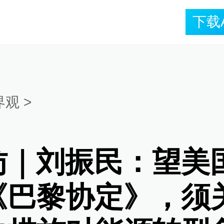
下载
界观
>
访｜刘振民：望美
《巴黎协定》，须