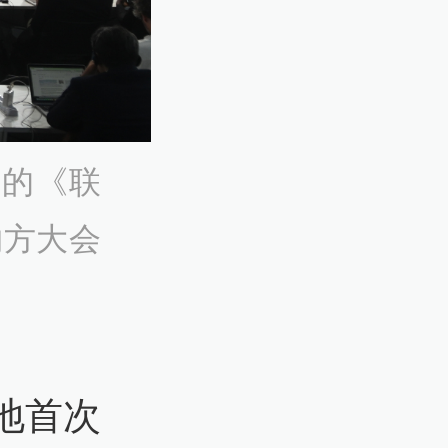
行的《联
约方大会
地首次