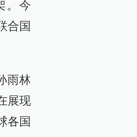
架。今
联合国
孙雨林
在展现
球各国