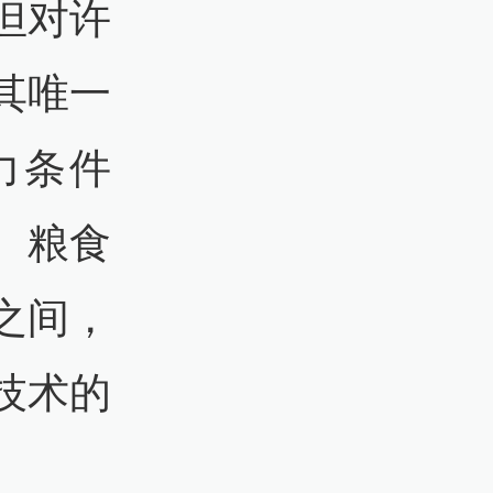
但对许
其唯一
力条件
、粮食
之间，
技术的