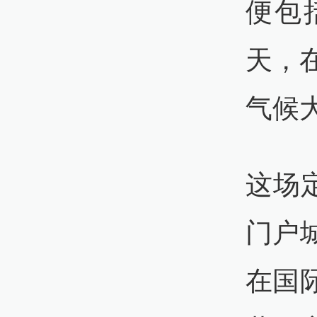
便包
天，
气候
这场
门户
在国