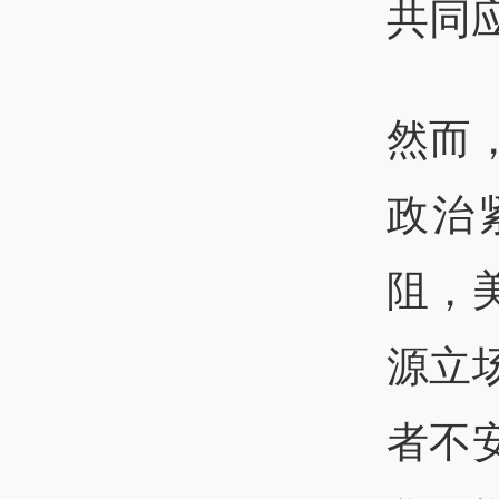
共同
然而
政治
阻，
源立
者不