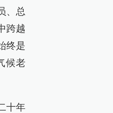
员、总
中跨越
始终是
气候老
二十年