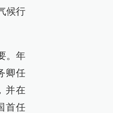
气候行
要。年
务卿任
，并在
国首任