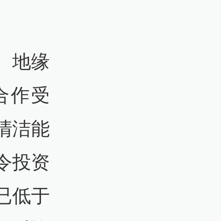
。地缘
合作受
清洁能
令投资
已低于