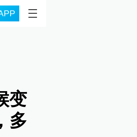
APP
候变
，多