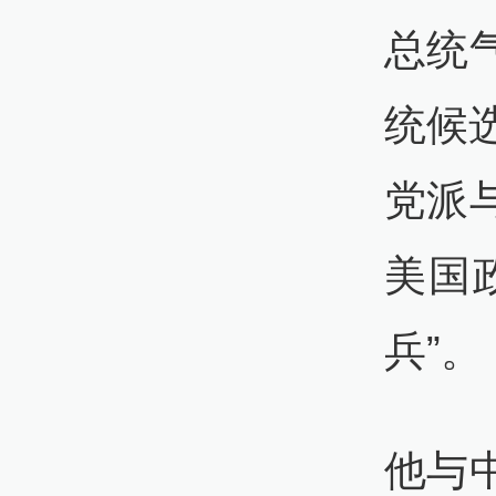
总统
统候
党派
美国
兵”。
他与