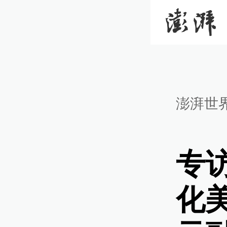
澎湃世
专
化