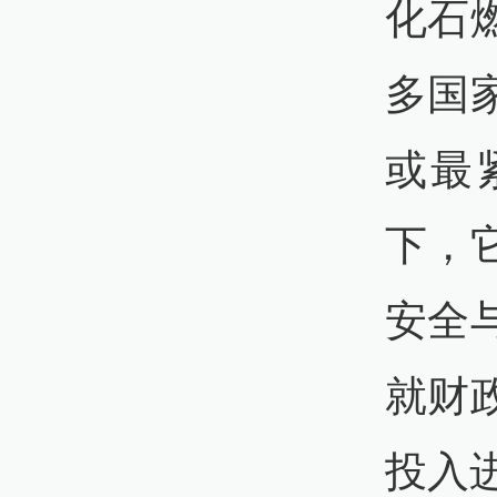
化石
多国
或最
下，
安全
就财
投入