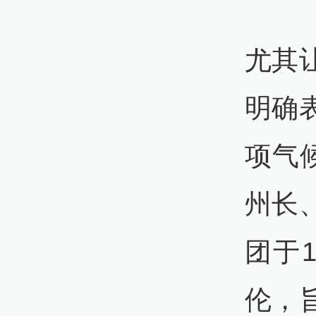
尤其
明确
项气
州长
团于
伦，