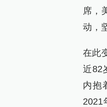
席，
动，
在此
近8
内抱
20