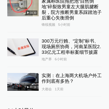
家属称医院拖把池“自然倒
地”碎裂致男童左大腿肌腱断
裂，院方推断男童系踩踏池子
04:30
后重心失衡滑倒
锋线视频
5小时前
300万元行贿、“定制”标书、
现场厕所协商，河南某医院2.
33亿元工程串标案细节披露
地产界
6小时前
实测：在上海两大机场户外工
作到底有多热？
01:34
大都会
1天前