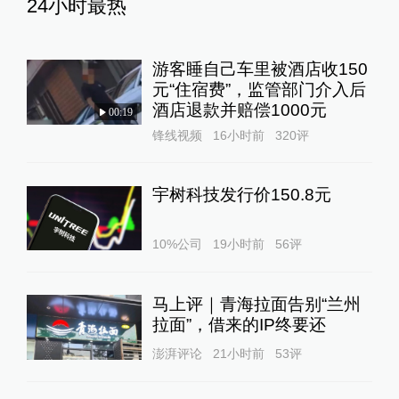
24小时最热
游客睡自己车里被酒店收150
元“住宿费”，监管部门介入后
酒店退款并赔偿1000元
00:19
锋线视频
16小时前
320
评
宇树科技发行价150.8元
10%公司
19小时前
56
评
马上评｜青海拉面告别“兰州
拉面”，借来的IP终要还
澎湃评论
21小时前
53
评