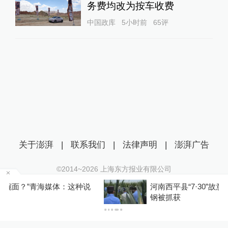
务费均改为按车收费
中国政库
5小时前
65
评
关于澎湃
|
联系我们
|
法律声明
|
澎湃广告
©2014~
2026
上海东方报业有限公司
沪ICP证：沪B2-20170116 | 沪ICP备14003370号
河南西平县“7·30”故意伤害案件犯罪嫌疑人夏某
互联网新闻信息服务许可证：31120170006
钢被抓获
沪公网安备 31010602000299号