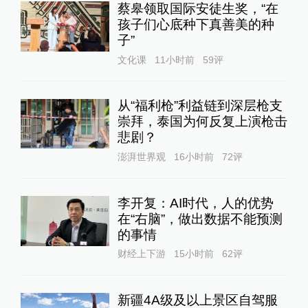
蔡皋领取国际安徒生奖，“在
孩子们心底种下真善美的种
子”
文化课
11小时前
59
评
从“福利枪”利益链到深层枪支
崇拜，泰国为何反复上演枪击
悲剧？
澎湃世界观
16小时前
72
评
李开复：AI时代，人的优势
在“右脑”，做出数据不能预测
的事情
财经上下游
15小时前
62
评
新疆4A级及以上景区自驾服