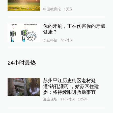
中国教育报
1天前
你的牙刷，正在伤害你的牙龈
健康？
长征科普
7小时前
24小时最热
苏州平江历史街区老树疑
遭“钻孔灌药”，姑苏区住建
委：将持续跟进救助事宜
直击现场
11小时前
125
评