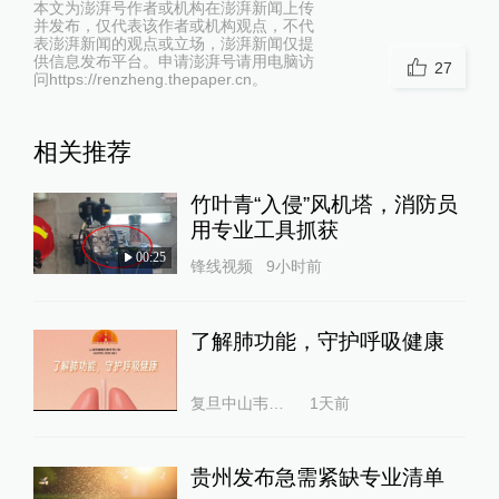
本文为澎湃号作者或机构在澎湃新闻上传
并发布，仅代表该作者或机构观点，不代
表澎湃新闻的观点或立场，澎湃新闻仅提
供信息发布平台。申请澎湃号请用电脑访
27
问https://renzheng.thepaper.cn。
相关推荐
竹叶青“入侵”风机塔，消防员
用专业工具抓获
00:25
锋线视频
9小时前
了解肺功能，守护呼吸健康
复旦中山韦素兰
1天前
贵州发布急需紧缺专业清单