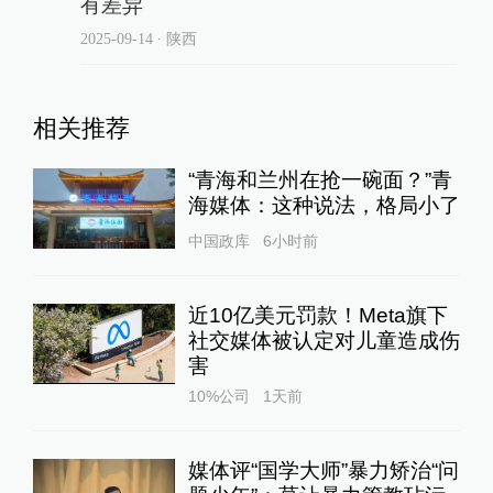
有差异
2025-09-14
∙ 陕西
相关推荐
“青海和兰州在抢一碗面？”青
海媒体：这种说法，格局小了
中国政库
6小时前
近10亿美元罚款！Meta旗下
社交媒体被认定对儿童造成伤
害
10%公司
1天前
媒体评“国学大师”暴力矫治“问