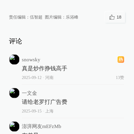
责任编辑：
伍智超
图片编辑：
乐浴峰
18
评论
snowsky
真是炒作挣钱高手
2025-09-12
∙ 河南
13赞
一文金
请给老罗打广告费
2025-09-15
∙ 上海
澎湃网友mEFzMb