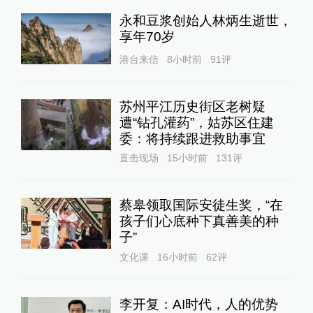
永和豆浆创始人林炳生逝世，
享年70岁
港台来信
8小时前
91
评
苏州平江历史街区老树疑
遭“钻孔灌药”，姑苏区住建
委：将持续跟进救助事宜
直击现场
15小时前
131
评
蔡皋领取国际安徒生奖，“在
孩子们心底种下真善美的种
子”
文化课
16小时前
62
评
李开复：AI时代，人的优势