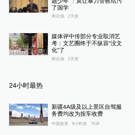
题少年”：莫让暴力管教玷污
了国学
舆论场
2天前
媒体评中传部分专业取消艺
考：文艺圈终于不纵容“没文
化”了
1
舆论场
2天前
24小时最热
新疆4A级及以上景区自驾服
务费均改为按车收费
中国政库
9小时前
75
评