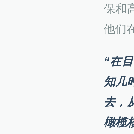
保和
他们
“在
知几
去，
橄榄