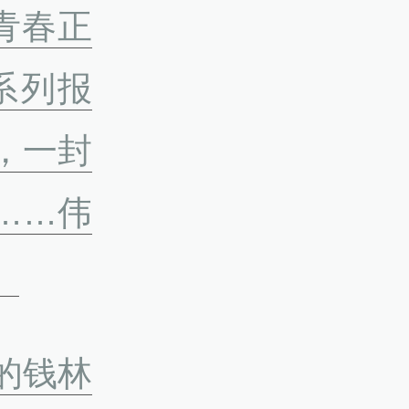
青春正
系列报
，一封
……伟
。
的钱林