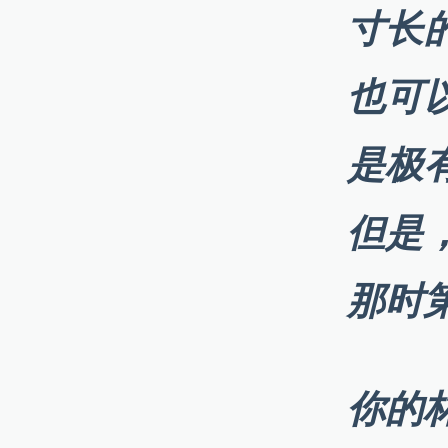
寸长
也可
是极
但是
那时
你的