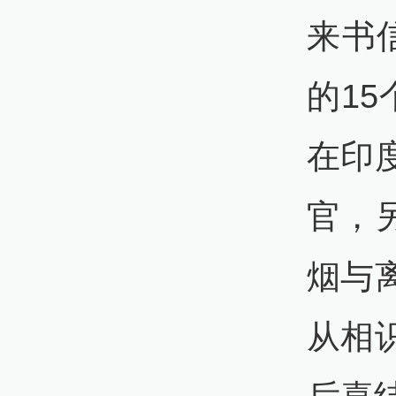
来书信
的1
在印
官，
烟与
从相