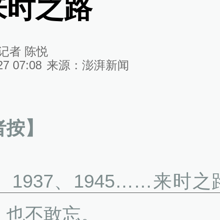
来时之路
记者 陈悦
27 07:08
来源：
澎湃新闻
者按】
1、1937、1945……来时
，也不敢忘。