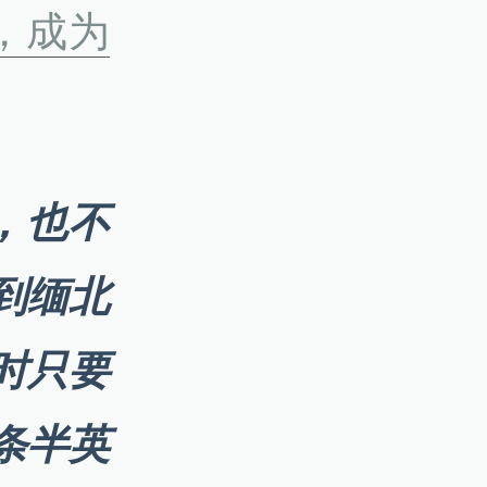
，成为
，也不
到缅北
时只要
条半英