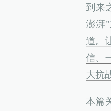
到来
澎湃
道。
信、
大抗
本篇