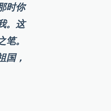
那时你
我。这
之笔。
祖国，