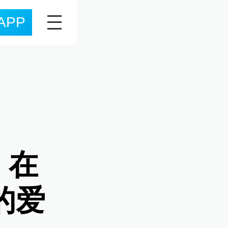
APP
：在
的爱