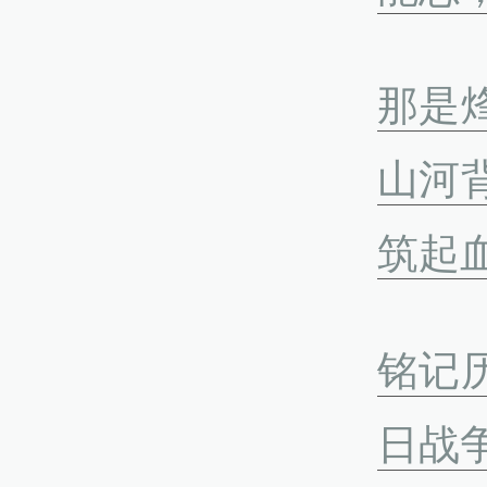
那是
山河
筑起
铭记
日战