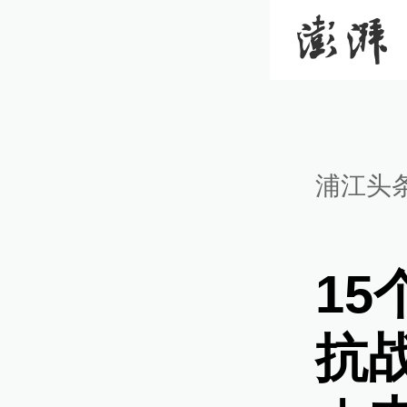
浦江头
15
抗