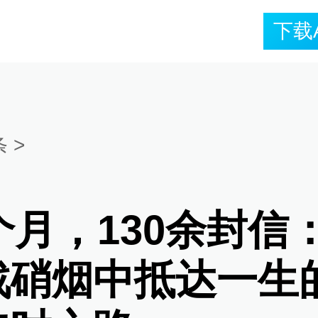
下载
条
>
个月，130余封信
战硝烟中抵达一生