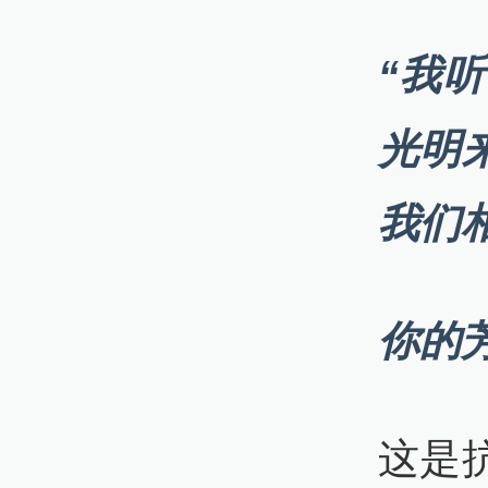
“我
光明
我们
你的
这是