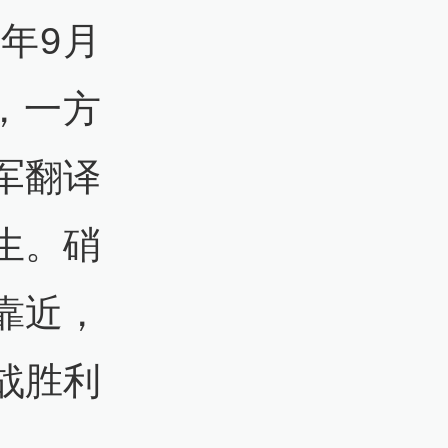
5年9月
，一方
军翻译
生。硝
靠近，
战胜利