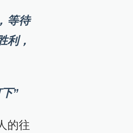
，等待
胜利，
下”
人的往