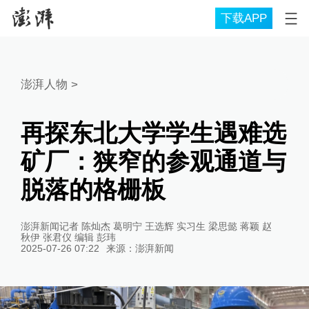
下载APP
澎湃人物
>
再探东北大学学生遇难选
矿厂：狭窄的参观通道与
脱落的格栅板
澎湃新闻记者 陈灿杰 葛明宁 王选辉 实习生 梁思懿 蒋颖 赵
秋伊 张君仪 编辑 彭玮
2025-07-26 07:22
来源：
澎湃新闻