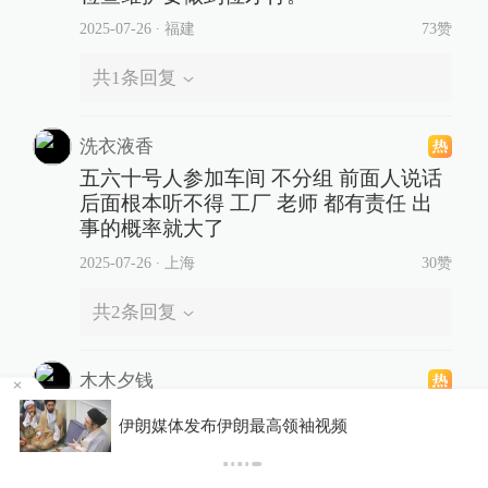
2025-07-26
∙ 福建
73赞
共
1
条回复
洗衣液香
五六十号人参加车间 不分组 前面人说话
后面根本听不得 工厂 老师 都有责任 出
事的概率就大了
2025-07-26
∙ 上海
30赞
共
2
条回复
木木夕钱
这种场景在旅游景点的栈道上经常看
你有权知道更多
到：狭窄的参观通道上，站着几十几百
下载APP
下载澎湃新闻客户端
几千个人…强烈建议媒体提前介入，请
他们做好安全预防工作，务必以案为