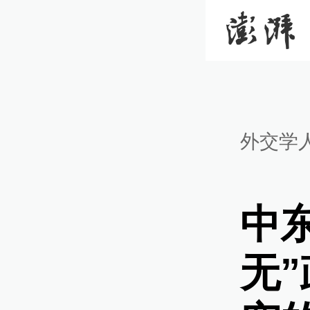
外交学
中
无