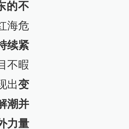
东的不
红海危
持续紧
目不暇
现出
变
解潮并
外力量