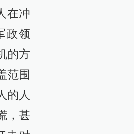
人在冲
军政领
机的方
盖范围
人的人
慌，甚