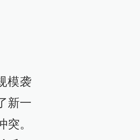
规模袭
了新一
冲突。