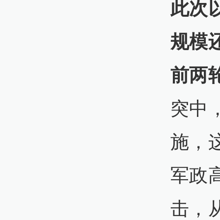
此次
规模
前两
突中
施，
军政
击，