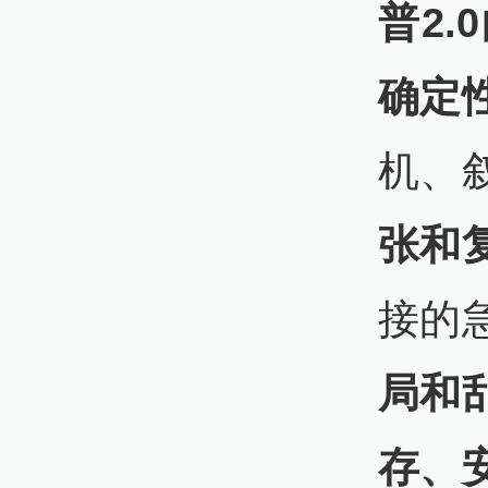
普2
确定
机、
张和
接的
局和
存、