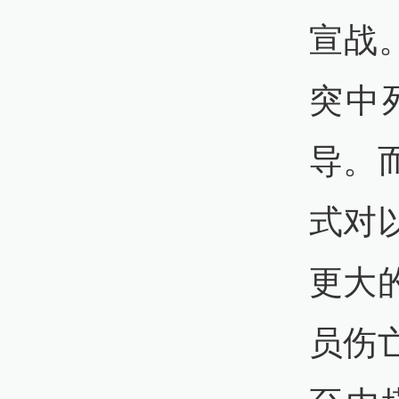
宣战
突中
导。
式对
更大
员伤