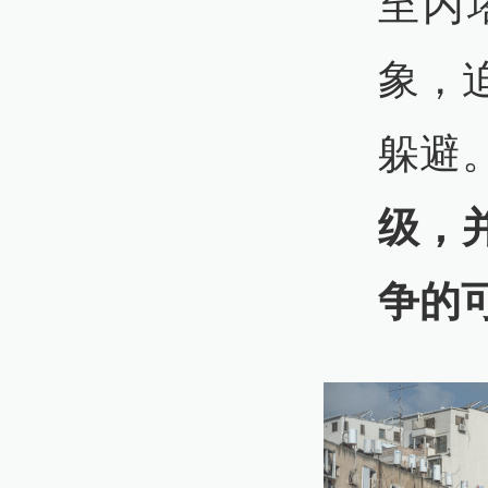
至内
象，
躲避
级，
争的