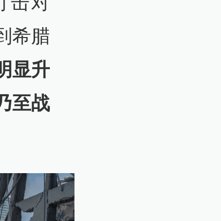
打击对
到希腊
明显升
乃至战