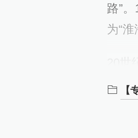
路”。
为“
20
洋酒
【
霞飞
浓重