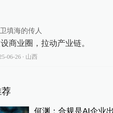
街”。俄侨带动各国商人前来
高档服装、鞋帽、 化妆品
卫填海的传人
、酒吧与西餐馆，商业繁华
建设商业圈，拉动产业链。
， 是上海外侨和高收入华
25-06-26
∙ 山西
的商业街区，又被称为“东
推荐
舍大街”。后受战乱影响，
落。
何渊：合规是AI企业