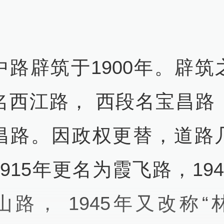
中路辟筑于1900年。辟筑
名西江路， 西段名宝昌路
昌路。因政权更替，道路
915年更名为霞飞路，19
山路， 1945年又改称“