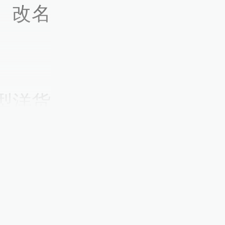
， 改名
型洋货
昔日的
充盈着
方涅瓦