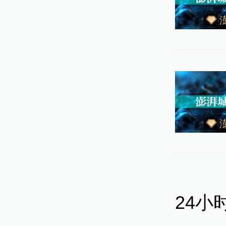
第二
海“第
195
年，
店在
规模
24小