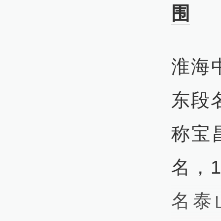
围
淮海
东段
称宝
名，1
名泰