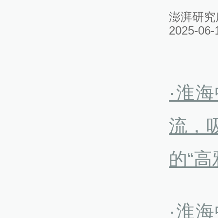
澎湃研究
2025-06-
·淮
流，
的“
·淮