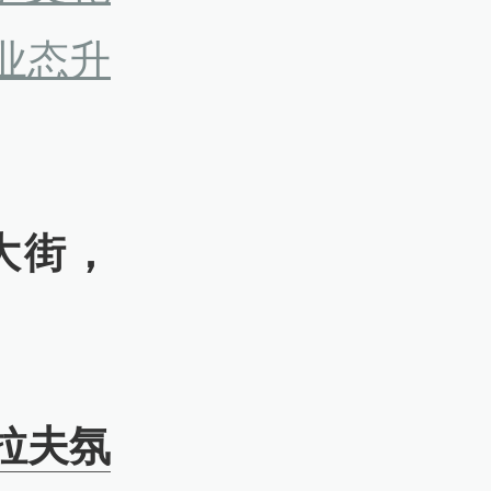
业态升
大街，
拉夫氛