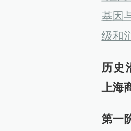
基因
级和
历史
上海
第一