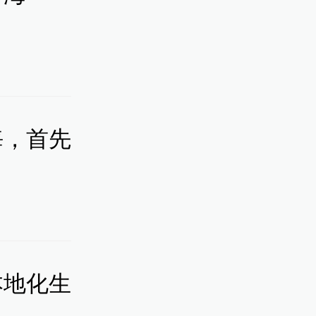
改铺块石
青。本文
海，首先
馆
本地化生