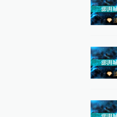
西江路
和沥青
图片除
20 