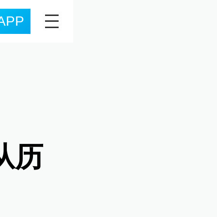
APP
从历