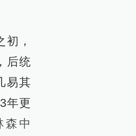
之初，
，后统
几易其
43年更
林森中