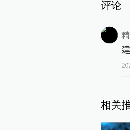
评论
大 
经营
精
咖啡
优雅
20
休闲
相关
榭丽
渐没