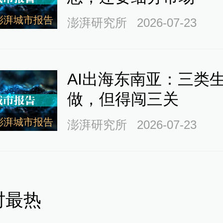
阶段：改革开放后，诞生
澎湃城市报告
澎湃研究所
2026-07-23
一”
AI出海东南亚：三类
0年起，淮海中路重获发展。
做，但得闯三关
澎湃城市报告
澎湃研究所
2026-07-23
中国最早、上海最大的妇女
淮海路开业。同年，淮海路
调整，进行了扩、并、撤、
时最热