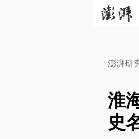
澎湃研
淮
史