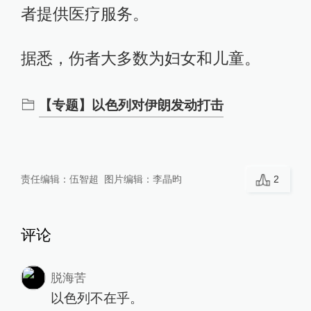
者提供医疗服务。
01:32
以总理内塔尼亚胡就停火同特朗普通话
据悉，伤者大多数为妇女和儿童。
查看详情
2025-06-24
【专题】以色列对伊朗发动打击
23:36
伊朗开始重建在以色列袭击中受损的基础设
施
查看详情
责任编辑：
伍智超
图片编辑：
李晶昀
2
21:01
特朗普称与普京通电话，讨论解决伊朗问题
查看详情
评论
19:33
脱海苦
本轮以伊冲突已致以色列28人死亡，伊朗
以色列不在乎。
606人死亡