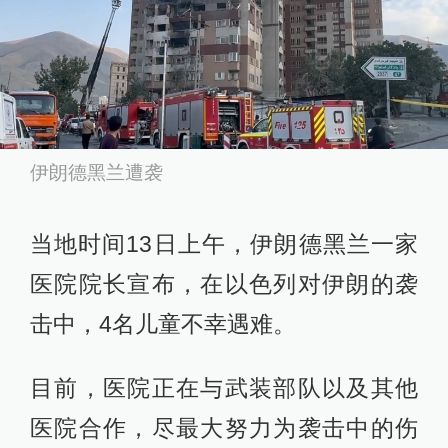
2025-06-25
20:08
伊朗证实本国核设施在美国空袭中“严重受
损”
查看详情
07:51
伊朗德黑兰遭袭
伊朗总统：12天战争结束，重建工作开启
查看详情
当地时间13日上午，伊朗德黑兰一家
04:46
医院院长宣布，在以色列对伊朗的袭
美方初期情报评估显示并未“彻底摧毁”伊朗
核设施
击中，4名儿童不幸遇难。
查看详情
03:09
目前，医院正在与武装部队以及其他
新闻背景｜以伊冲突时间线
医院合作，尽最大努力为袭击中的伤
查看详情