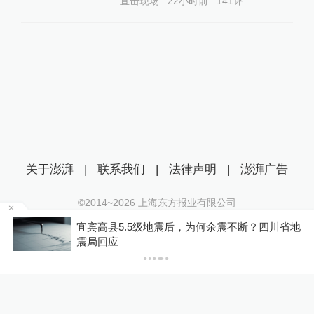
直击现场
22小时前
141
评
伊朗认可方案，以色列先同意停火
查看详情
08:39
伊朗警告美国：若再次发动攻击，将遭更猛
烈回击
查看详情
08:36
伊朗官员：特朗普的以伊停火声明是“挑衅伊
关于澎湃
|
联系我们
|
法律声明
|
澎湃广告
朗的伎俩”
查看详情
©2014~
2026
上海东方报业有限公司
07:59
沪ICP证：沪B2-20170116 | 沪ICP备14003370号
公
宜宾高县5.5级地震后，为何余震不断？四川省地
互联网新闻信息服务许可证：31120170006
震局回应
伊朗首都德黑兰多地传出爆炸声，已启动防
沪公网安备 31010602000299号
御系统
查看详情
07:31