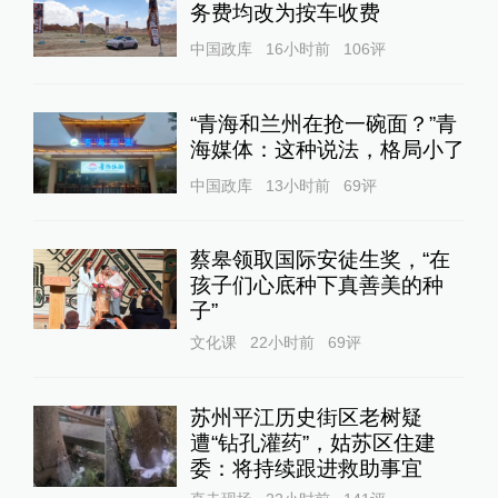
11:49
务费均改为按车收费
以色列军方24日表示：伊朗向以色列发射当
中国政库
16小时前
106
评
天第四波导弹
查看详情
“青海和兰州在抢一碗面？”青
11:14
海媒体：这种说法，格局小了
伊朗和以色列宣布正式停火
中国政库
13小时前
69
评
查看详情
09:03
蔡皋领取国际安徒生奖，“在
以官员称以方正接近与伊朗达成停火协议
孩子们心底种下真善美的种
查看详情
子”
文化课
22小时前
69
评
08:59
伊朗外长：尚未达成任何关于停火或停止军
事行动的“协议”
苏州平江历史街区老树疑
查看详情
遭“钻孔灌药”，姑苏区住建
委：将持续跟进救助事宜
08:40