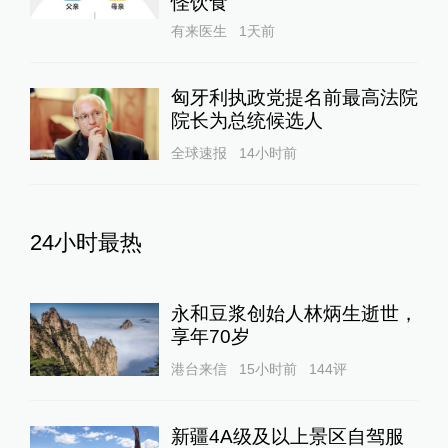
怪饮食
13:45
有来医生
1天前
特朗普称以伊停火现已生效，警告各方不要
违反协议
查看详情
匈牙利执政党提名前最高法院
院长为总统候选人
13:40
全球速报
14小时前
以色列宣布开放领空
查看详情
12:35
24小时最热
伊朗新闻电视台：伊朗24日对以发动数轮袭
击后，停火开始
查看详情
永和豆浆创始人林炳生逝世，
享年70岁
12:09
以军说伊朗向以发射第五波导弹，以急救组
港台来信
15小时前
144
评
织说已有3人死亡
查看详情
新疆4A级及以上景区自驾服