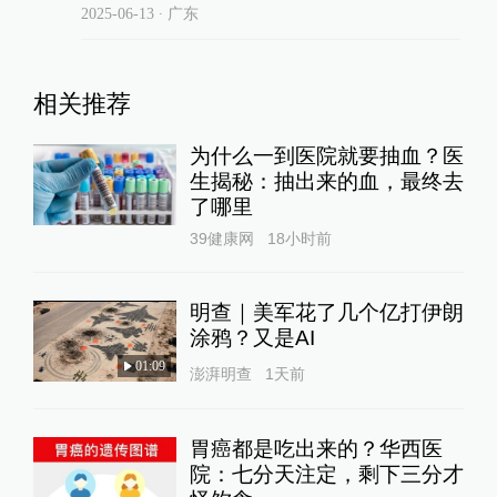
查看详情
2025-06-13
∙ 广东
18:56
特朗普称以伊均违反停火协议
相关推荐
查看详情
为什么一到医院就要抽血？医
16:32
生揭秘：抽出来的血，最终去
伊朗否认在停火后对以色列发射导弹
了哪里
查看详情
39健康网
18小时前
16:09
以防长：伊朗违反停火协议，将对德黑兰市
明查｜美军花了几个亿打伊朗
中心进行“猛烈打击”
涂鸦？又是AI
查看详情
01:09
澎湃明查
1天前
15:37
以色列称停火后伊朗再射导弹
胃癌都是吃出来的？华西医
查看详情
院：七分天注定，剩下三分才