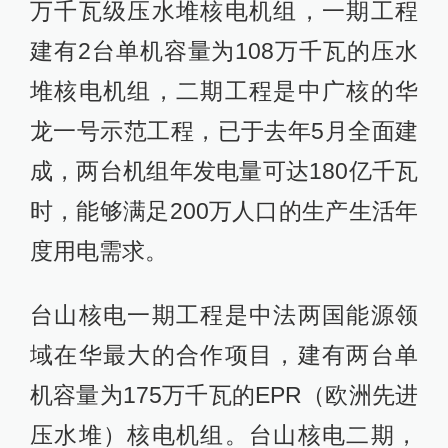
万千瓦级压水堆核电机组，一期工程
建有2台单机容量为108万千瓦的压水
堆核电机组，二期工程是中广核的华
龙一号示范工程，已于去年5月全面建
成，两台机组年发电量可达180亿千瓦
时，能够满足200万人口的生产生活年
度用电需求。
台山核电一期工程是中法两国能源领
域在华最大的合作项目，建有两台单
机容量为175万千瓦的EPR（欧洲先进
压水堆）核电机组。台山核电二期，