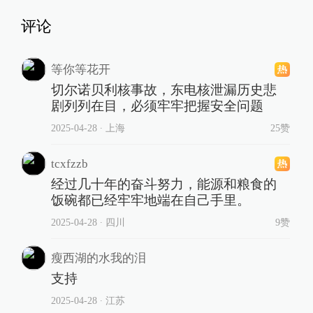
评论
等你等花开
切尔诺贝利核事故，东电核泄漏历史悲
剧列列在目，必须牢牢把握安全问题
2025-04-28
∙ 上海
25赞
tcxfzzb
经过几十年的奋斗努力，能源和粮食的
饭碗都已经牢牢地端在自己手里。
2025-04-28
∙ 四川
9赞
瘦西湖的水我的泪
支持
2025-04-28
∙ 江苏