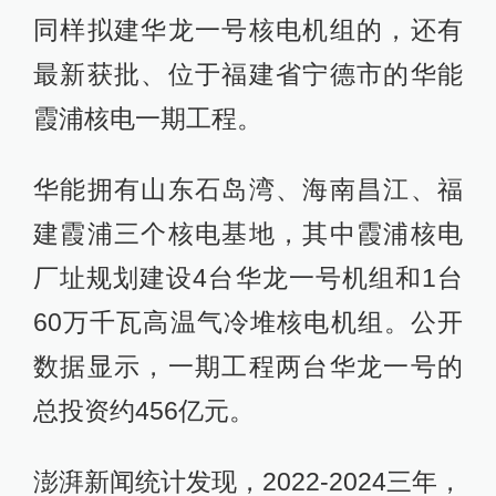
同样拟建华龙一号核电机组的，还有
最新获批、位于福建省宁德市的华能
霞浦核电一期工程。
华能拥有山东石岛湾、海南昌江、福
建霞浦三个核电基地，其中霞浦核电
厂址规划建设4台华龙一号机组和1台
60万千瓦高温气冷堆核电机组。公开
数据显示，一期工程两台华龙一号的
总投资约456亿元。
澎湃新闻统计发现，2022-2024三年，