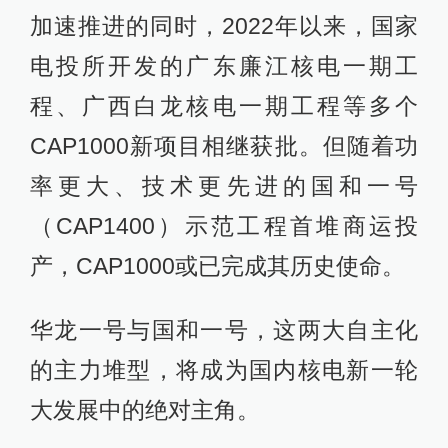
加速推进的同时，2022年以来，国家
电投所开发的广东廉江核电一期工
程、广西白龙核电一期工程等多个
CAP1000新项目相继获批。但随着功
率更大、技术更先进的国和一号
（CAP1400）示范工程首堆商运投
产，CAP1000或已完成其历史使命。
华龙一号与国和一号，这两大自主化
的主力堆型，将成为国内核电新一轮
大发展中的绝对主角。