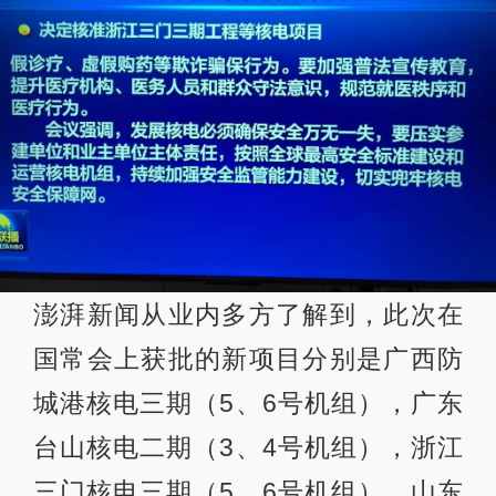
澎湃新闻从业内多方了解到，此次在
国常会上获批的新项目分别是广西防
城港核电三期（5、6号机组），广东
台山核电二期（3、4号机组），浙江
三门核电三期（5、6号机组），山东