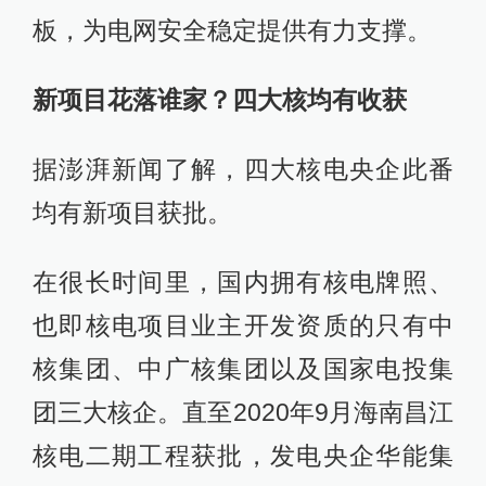
板，为电网安全稳定提供有力支撑。
新项目花落谁家？四大核均有收获
据澎湃新闻了解，四大核电央企此番
均有新项目获批。
在很长时间里，国内拥有核电牌照、
也即核电项目业主开发资质的只有中
核集团、中广核集团以及国家电投集
团三大核企。直至2020年9月海南昌江
核电二期工程获批，发电央企华能集