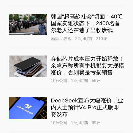
韩国“超高龄社会”切面：40℃
国家灾难状态下，2400名首
尔老人还在巷子里收废纸
澎湃世界观
22小时前
210
评
存储芯片成本压力开始释放！
余承东称所有手机都要大规模
涨价，否则就是亏损销售
10%公司
18小时前
56
评
DeepSeek宣布大幅涨价，业
内人士预计V4 Pro正式版即
将发布
10%公司
19小时前
69
评