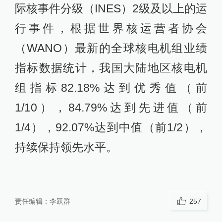
际核事件分级（INES）2级及以上的运
行事件，根据世界核运营者协会
（WANO）最新的全球核电机组业绩
指标数据统计，我国大陆地区核电机
组指标82.18%达到优秀值（前
1/10），84.79%达到先进值（前
1/4），92.07%达到中值（前1/2），
持续保持领先水平。
责任编辑：
李跃群
257