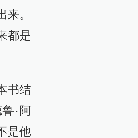
出来。
来都是
本书结
鲁·阿
不是他