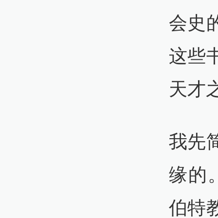
会史
这些
天才
我先
缘的
伯特