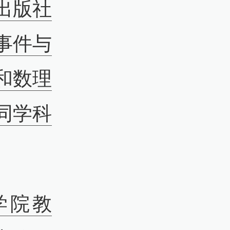
出版社
事件与
和数理
同学科
学院教