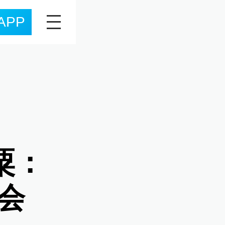
APP
粟：
会