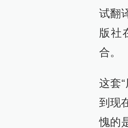
试翻
版社
合。
这套
到现
愧的