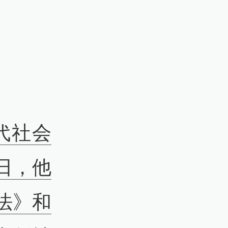
代社会
日，他
法》和