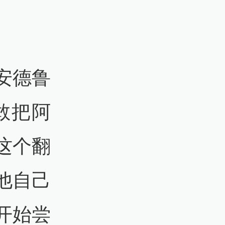
安德鲁
敢把阿
这个翻
他自己
开始尝