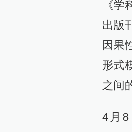
《学
出版
因果
形式
之间
4月