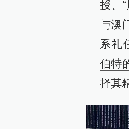
授、
与澳
系礼
伯特
择其