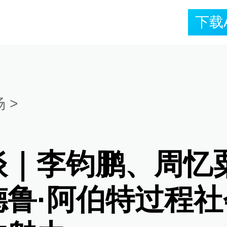
下载
场
>
谈｜李钧鹏、周忆
德鲁·阿伯特过程社