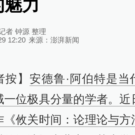
的魅力
记者 钟源 整理
29 12:20
来源：
澎湃新闻
者按】
安德鲁·阿伯特是当
域一位极具分量的学者。近
作《攸关时间：论理论与方