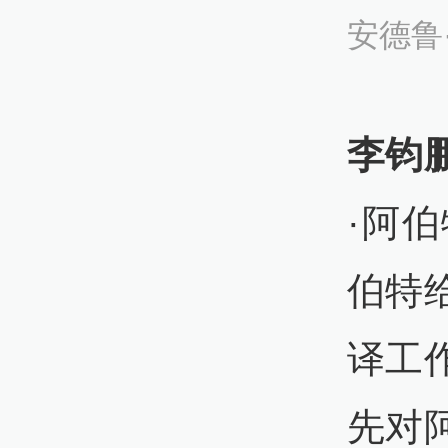
安德鲁
李钧
·阿
伯特
译工
先对