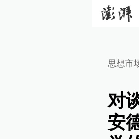
思想市
对
安