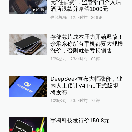
元“住宿费”，监管部门介入后
酒店退款并赔偿1000元
00:19
锋线视频
12小时前
266
评
存储芯片成本压力开始释放！
余承东称所有手机都要大规模
涨价，否则就是亏损销售
10%公司
23小时前
65
评
DeepSeek宣布大幅涨价，业
内人士预计V4 Pro正式版即
将发布
10%公司
23小时前
72
评
宇树科技发行价150.8元