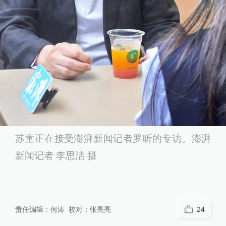
苏童正在接受澎湃新闻记者罗昕的专访。澎湃
新闻记者 李思洁 摄
责任编辑：
何涛
校对：
张亮亮
24