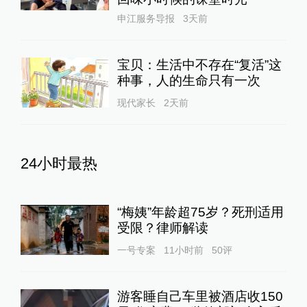
申江服务导报
3天前
宝贝：生活中不存在“复活”这
种事，人的生命只有一次
现代家长
2天前
24小时最热
“梅姨”年龄超75岁？死刑适用
受限？律师解读
一号专案
11小时前
50
评
游客睡自己车里被酒店收150