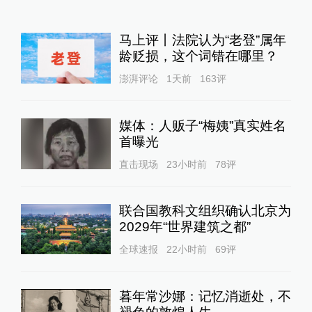
马上评丨法院认为“老登”属年
龄贬损，这个词错在哪里？
澎湃评论
1天前
163
评
媒体：人贩子“梅姨”真实姓名
首曝光
直击现场
23小时前
78
评
联合国教科文组织确认北京为
2029年“世界建筑之都”
全球速报
22小时前
69
评
暮年常沙娜：记忆消逝处，不