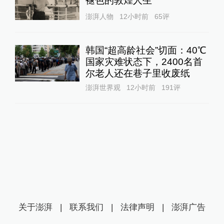
褪色的敦煌人生
澎湃人物
12小时前
65
评
韩国“超高龄社会”切面：40℃
国家灾难状态下，2400名首
尔老人还在巷子里收废纸
澎湃世界观
12小时前
191
评
关于澎湃
|
联系我们
|
法律声明
|
澎湃广告