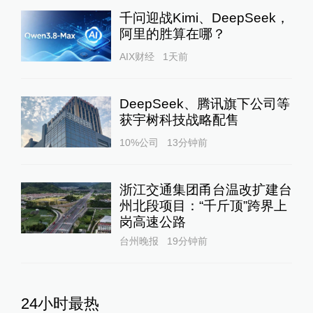
千问迎战Kimi、DeepSeek，
阿里的胜算在哪？
AIX财经
1天前
DeepSeek、腾讯旗下公司等
获宇树科技战略配售
10%公司
13分钟前
浙江交通集团甬台温改扩建台
州北段项目：“千斤顶”跨界上
岗高速公路
台州晚报
19分钟前
24小时最热