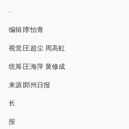
·
编辑∣李怡青
视觉∣王超尘 周高虹
统筹∣王海萍 黄修成
来源∣郑州日报
长
按