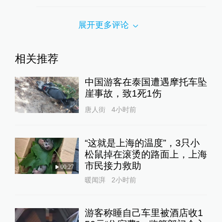
展开更多评论
相关推荐
中国游客在泰国遭遇摩托车坠
崖事故，致1死1伤
唐人街
4小时前
“这就是上海的温度”，3只小
松鼠掉在滚烫的路面上，上海
市民接力救助
00:27
暖闻湃
2小时前
游客称睡自己车里被酒店收1