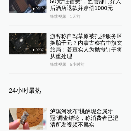
50元“住宿费”，监管部门介入
后酒店退款并赔偿1000元
00:19
锋线视频
1天前
游客称自驾草原被扎胎服务区
换胎千元？内蒙古察右中旗文
旅局：若查实人为抛撒钉子将
00:37
从重处理
锋线视频
5小时前
24小时最热
泸溪河发布“桃酥现金属牙
冠”调查结论，称消费者已澄
清所发视频不属实