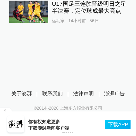
U17国足三连胜晋级明日之星
半决赛，定位球成最大亮点
运动家
14小时前
56
评
关于澎湃
|
联系我们
|
法律声明
|
澎湃广告
©2014~
2026
上海东方报业有限公司
沪ICP证：沪B2-20170116 | 沪ICP备14003370号
你有权知道更多
互联网新闻信息服务许可证：31120170006
下载APP
下载澎湃新闻客户端
沪公网安备 31010602000299号