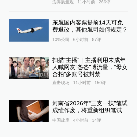
澎湃质量观
11小时前
266
评
东航国内客票提前14天可免
费退改，其他航司如何规定？
10%公司
6小时前
87
评
扫描“主播”｜主播利用未成年
人喊网友“爸爸”博流量，“母女
合拍”多账号被封禁
1
直击现场
11小时前
150
评
河南省2026年“三支一扶”笔试
成绩作废，将重新组织笔试
中国政库
4小时前
34
评