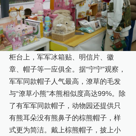
柜台上，军军冰箱贴、明信片、徽
章、帽子等一应俱全。据“宁宁”观察，
军军同款帽子人气最高，潦草的毛发
与“潦草小熊”本熊相似度高达99%。除
了有军军同款帽子，动物园还提供只
有熊耳朵没有熊鼻子的棕熊帽子，样
式更为简洁。戴上棕熊帽子，披上小