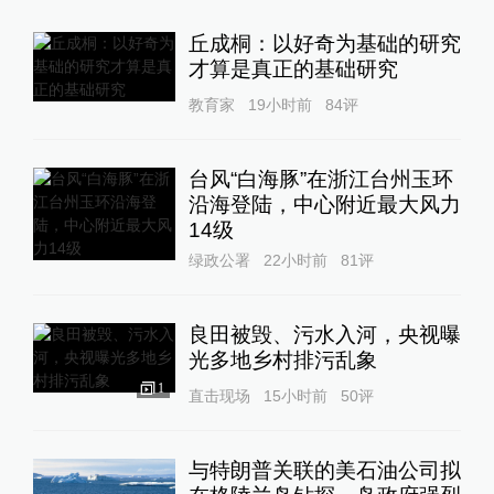
丘成桐：以好奇为基础的研究
才算是真正的基础研究
教育家
19小时前
84
评
台风“白海豚”在浙江台州玉环
沿海登陆，中心附近最大风力
14级
绿政公署
22小时前
81
评
良田被毁、污水入河，央视曝
光多地乡村排污乱象
1
直击现场
15小时前
50
评
与特朗普关联的美石油公司拟