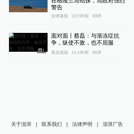
在格陵兰岛钻探，岛政府强烈
警告
全球速报
22小时前
69
评
面对面丨蔡磊：与渐冻症抗
争，纵使不敌，也不屈服
1
直击现场
11小时前
56
评
关于澎湃
|
联系我们
|
法律声明
|
澎湃广告