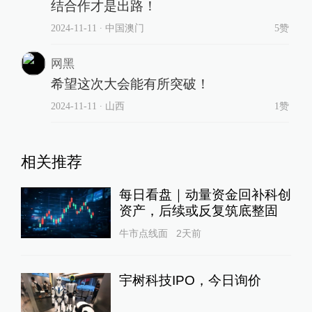
结合作才是出路！
2024-11-11
∙ 中国澳门
5赞
网黑
希望这次大会能有所突破！
2024-11-11
∙ 山西
1赞
相关推荐
每日看盘｜动量资金回补科创
资产，后续或反复筑底整固
牛市点线面
2天前
宇树科技IPO，今日询价