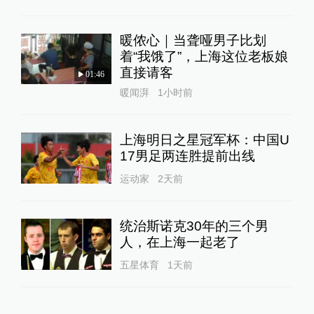
暖侬心｜当聋哑男子比划
着“我饿了”，上海这位老板娘
直接请客
01:46
暖闻湃
1小时前
上海明日之星冠军杯：中国U
17男足两连胜提前出线
运动家
2天前
统治斯诺克30年的三个男
人，在上海一起老了
五星体育
1天前