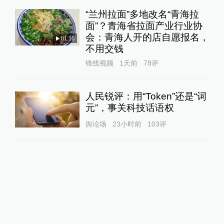
“兰州拉面”多地改名“青海拉
面”？青海省拉面产业行业协
会：青海人开的店自愿报名，
01:16
不用交钱
锋线视频
1天前
78
评
人民锐评：用“Token”还是“词
元”，事关科技话语权
舆论场
23小时前
103
评