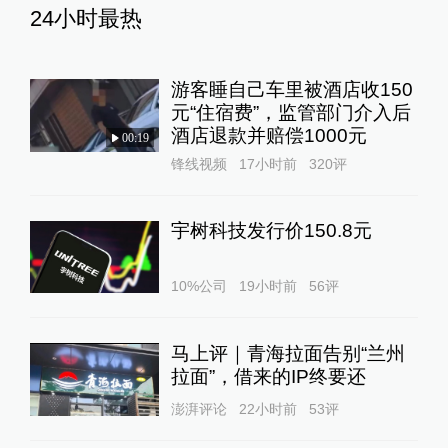
24小时最热
游客睡自己车里被酒店收150
元“住宿费”，监管部门介入后
酒店退款并赔偿1000元
00:19
锋线视频
17小时前
320
评
宇树科技发行价150.8元
10%公司
19小时前
56
评
马上评｜青海拉面告别“兰州
拉面”，借来的IP终要还
澎湃评论
22小时前
53
评