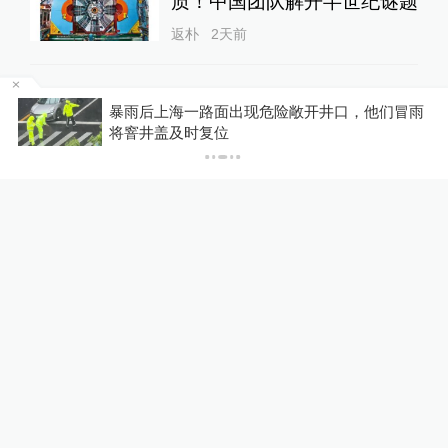
质！中国团队解开半世纪谜题
返朴
2天前
活力中国调研行｜算力需求激
暴雨后上海一路面出现危险敞开井口，他们冒雨
湖北老
增，芜湖算立方：上线算力产
将窨井盖及时复位
地成立
品1100余款
10%公司
1天前
24小时最热
永和豆浆创始人林炳生逝世，
享年70岁
港台来信
21小时前
147
评