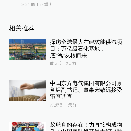
2024-09-13
∙ 重庆
相关推荐
探访全球最大在建核能供汽项
目：万亿级石化基地，
底“汽”从核而来
能见度
2天前
中国东方电气集团有限公司原
党组副书记、董事宋致远接受
审查调查
打虎记
1天前
胶球真的存在！力直接构成物