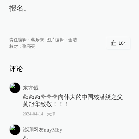
报名。
责任编辑：
蒋乐来
图片编辑：
金洁
104
校对：
张亮亮
评论
东方钺
👍👍👍🌹🌹🌹向伟大的中国核潜艇之父
黄旭华致敬！！！
2024-04-14
∙ 天津
澎湃网友nuyMby
👍