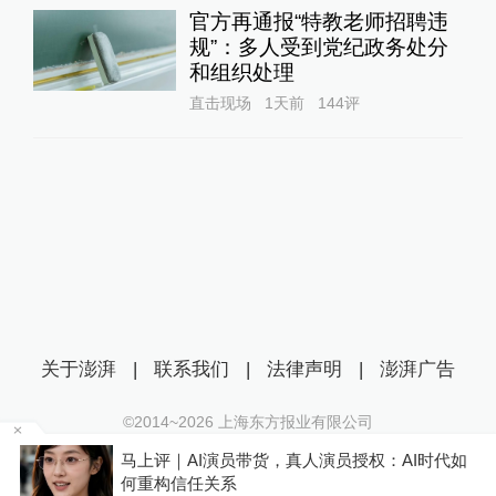
官方再通报“特教老师招聘违
规”：多人受到党纪政务处分
和组织处理
直击现场
1天前
144
评
关于澎湃
|
联系我们
|
法律声明
|
澎湃广告
©2014~
2026
上海东方报业有限公司
沪ICP证：沪B2-20170116 | 沪ICP备14003370号
判
马上评｜AI演员带货，真人演员授权：AI时代如
互联网新闻信息服务许可证：31120170006
何重构信任关系