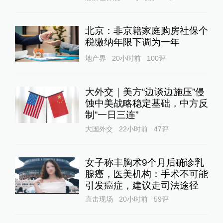
北京：非京籍家庭购房社保个
税缴纳年限下调为一年
地产界
20小时前
100
评
大外交｜美方“边谈边施压”侵
蚀中美战略稳定基础，中方反
制“一日三连”
大国外交
22小时前
47
评
女子称丰胸术9个月后确诊乳
腺癌，医美机构：手术不可能
引发癌症，建议走司法途径
直击现场
20小时前
59
评