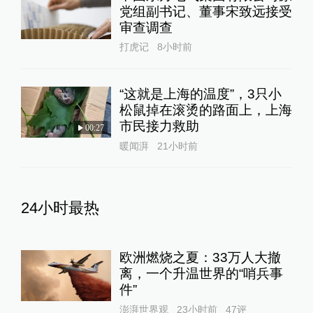
党组副书记、董事宋致远接受
审查调查
打虎记
8小时前
“这就是上海的温度”，3只小
松鼠掉在滚烫的路面上，上海
市民接力救助
00:27
暖闻湃
21小时前
24小时最热
欧洲燃烧之夏：33万人大撤
离，一个升温世界的“哨兵事
件”
澎湃世界观
23小时前
47
评