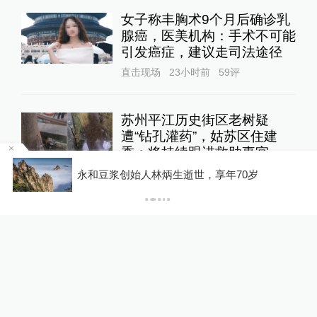
女子称丰胸术9个月后确诊乳
腺癌，医美机构：手术不可能
引发癌症，建议走司法途径
直击现场
23小时前
59
评
苏州平江历史街区老树疑
遭“钻孔灌药”，姑苏区住建
委：将持续跟进救助事宜
“青海和兰州在抢一碗
直击现场
9小时前
122
评
林炳生逝世，享年70岁
法，格局小了
蔡皋领取国际安徒生奖，“在
孩子们心底种下真善美的种
子”
文化课
10小时前
59
评