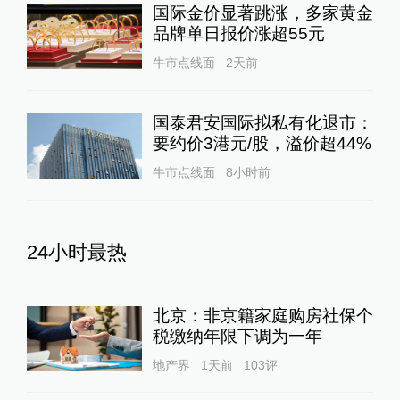
国际金价显著跳涨，多家黄金
品牌单日报价涨超55元
牛市点线面
2天前
国泰君安国际拟私有化退市：
要约价3港元/股，溢价超44%
牛市点线面
8小时前
24小时最热
北京：非京籍家庭购房社保个
税缴纳年限下调为一年
地产界
1天前
103
评