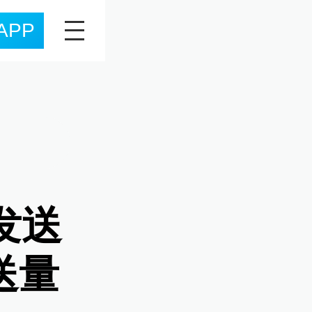
APP
发送
送量