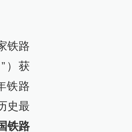
家铁路
”）获
4年铁路
历史最
国铁路