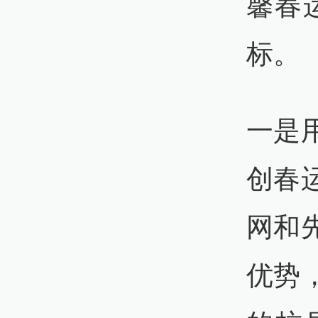
馨春
标。
一是
创春
网和
优势