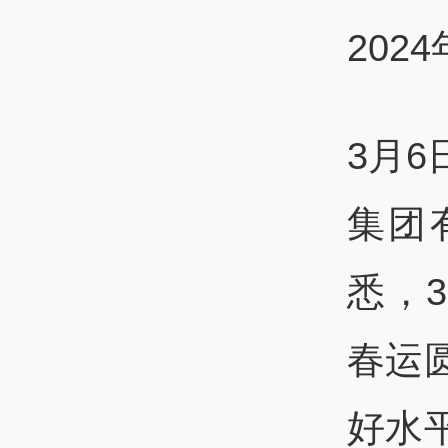
202
3月
集团
悉，3
春运
好水