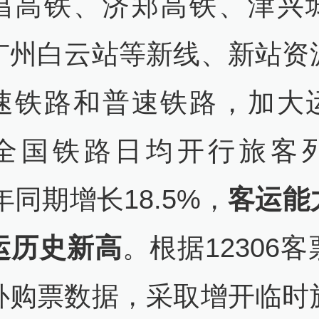
昌高铁、济郑高铁、津兴
广州白云站等新线、新站资
速铁路和普速铁路，加大
全国铁路日均开行旅客
9年同期增长18.5%，
客运能
运历史新高
。根据12306
补购票数据，采取增开临时