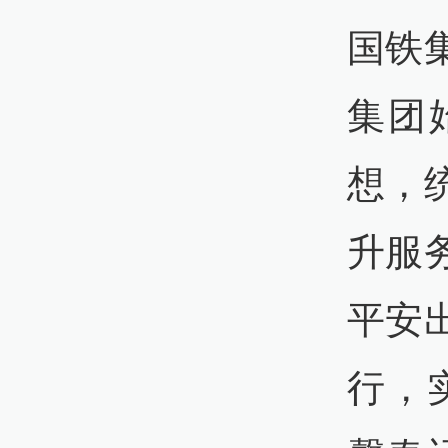
国铁
集团
想，
升服
平安
行，