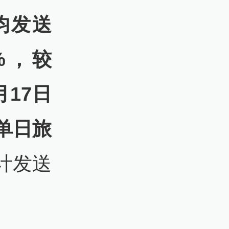
均发送
%，较
月17日
运单日旅
计发送