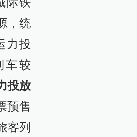
城际铁
源，统
运力投
列车较
力投放
客票预售
旅客列