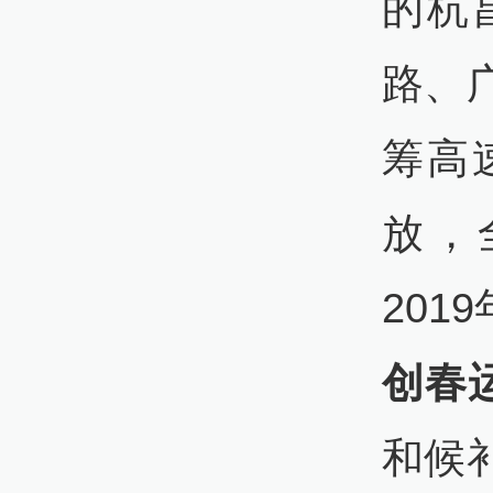
的杭
路、
筹高
放，
201
创春
和候