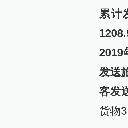
累计
12
201
发送旅
客发
货物3