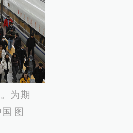
站。为期
国 图