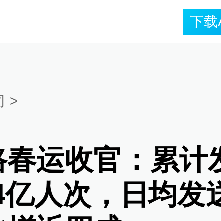
下载
司
>
路春运收官：累计
84亿人次，日均发