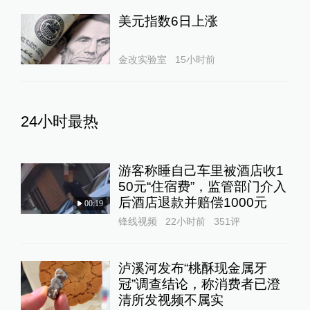
美元指数6日上涨
金改实验室
15小时前
24小时最热
游客称睡自己车里被酒店收1
50元“住宿费”，监管部门介入
后酒店退款并赔偿1000元
00:19
锋线视频
22小时前
351
评
泸溪河发布“桃酥现金属牙
冠”调查结论，称消费者已澄
清所发视频不属实