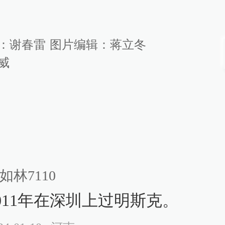
：
谢春雷
图片编辑：
蒋立冬
威
如林7110
011年在深圳上过明斯克。