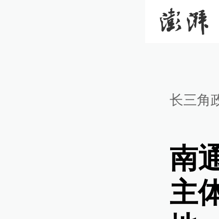
长三角
南
主