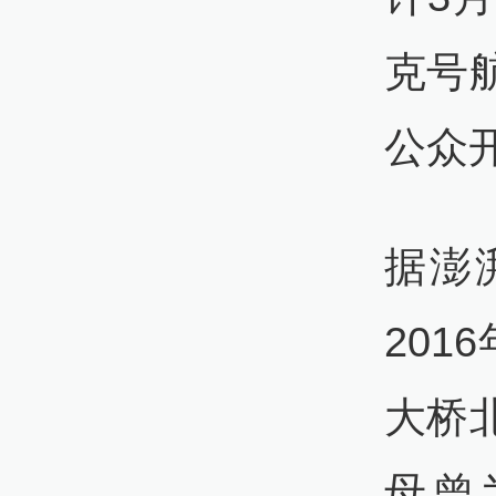
克号
公众
据澎
201
大桥
母曾