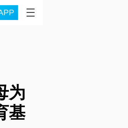
APP
母为
育基