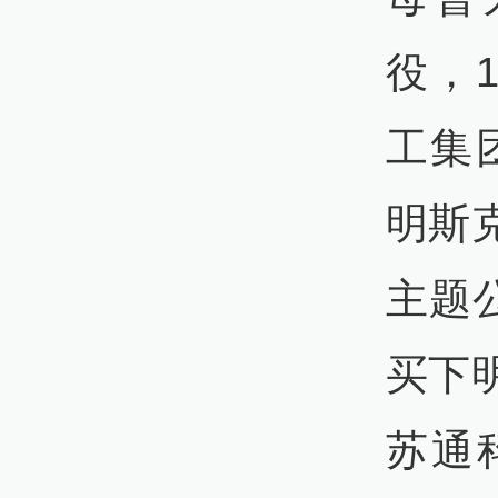
役，
工集
明斯
主题
买下
苏通