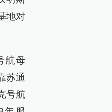
基地对
号航母
停靠苏通
克号航
8年服