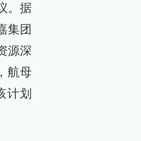
议。据
嘉集团
资源深
，航母
该计划