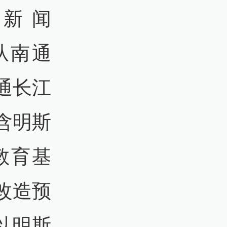
新闻
日从南通
通长江
含明斯
教育基
改造预
以明斯