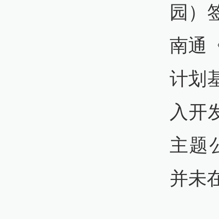
园）
南通
计划
入开
主题
并未