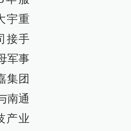
大宇重
司接手
母军事
嘉集团
与南通
技产业