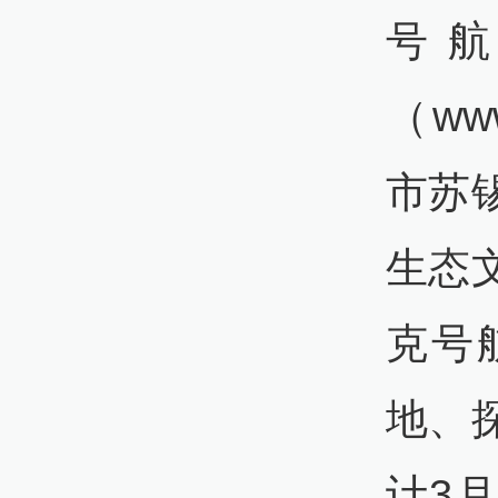
号
（ww
市苏
生态
克号
地、
计3