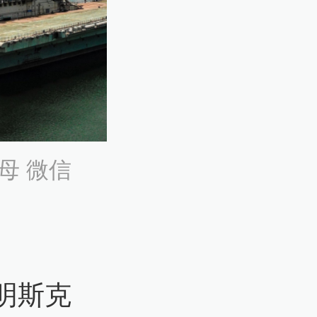
母 微信
明斯克