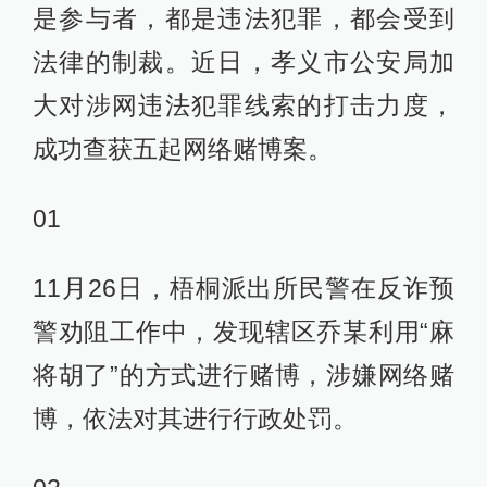
是参与者，都是违法犯罪，都会受到
法律的制裁。近日，孝义市公安局加
大对涉网违法犯罪线索的打击力度，
成功查获五起网络赌博案。
01
11月26日，梧桐派出所民警在反诈预
警劝阻工作中，发现辖区乔某利用“麻
将胡了”的方式进行赌博，涉嫌网络赌
博，依法对其进行行政处罚。