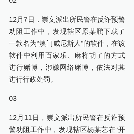
02
12月7日，崇文派出所民警在反诈预警
劝阻工作中，发现辖区原某鹏下载了
一款名为“澳门威尼斯人”的软件，在该
软件中利用百家乐、麻将胡了的方式
进行赌博，涉嫌网络赌博，依法对其
进行行政处罚。
03
12月11日，崇文派出所民警在反诈预
警劝阻工作中，发现辖区杨某艺在“开