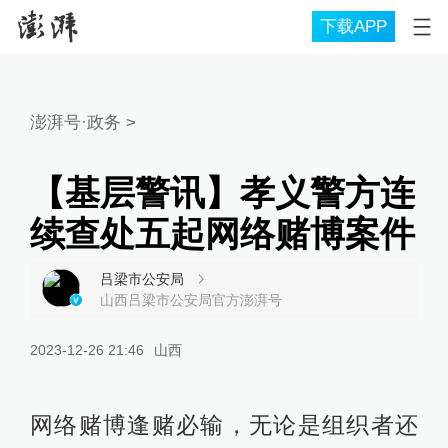
下载APP
澎湃号·政务
>
【基层警讯】孝义警方连
续查处五起网络赌博案件
吕梁市公安局
山西吕梁市公安局官方澎湃号
2023-12-26 21:46
山西
网络赌博逢赌必输，无论是组织者还