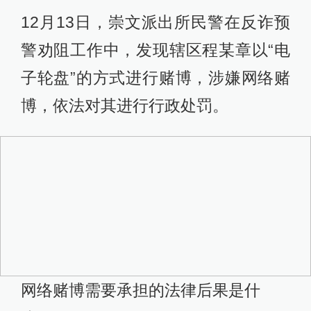
12月13日，崇文派出所民警在反诈预
警劝阻工作中，发现辖区程某章以“电
子轮盘”的方式进行赌博，涉嫌网络赌
博，依法对其进行行政处罚。
网络赌博需要承担的法律后果是什