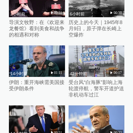
00:51
00:50
2小时前
6小时前
导演文牧野：在《欢迎来
历史上的今天｜1945年8
龙餐馆》看到美食和战争
月9日，原子弹在长崎上
的相遇和对称
空爆炸
01:11
00:17
14小时前
42分钟前
伊朗：重开海峡需美国接
受台风“白海豚”影响上海
受伊朗条件
轮渡停航，警车开道护送
非机动车过江
00:51
00:32