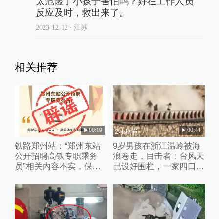
太危险了小孩子害怕吗？好在工作人员
反应及时，救出来了。
2023-12-12
∙ 江苏
相关推荐
00:19
00:44
3天前
2小时前
铁路郑州站：“郑州东站
9岁男孩在浙江温岭被海
公开招聘高铁专职乘务
浪卷走，目击者：台风天
员”相关内容不实，保留
已设好围栏，一家四口翻
追责权利
入时保安曾喊话劝阻