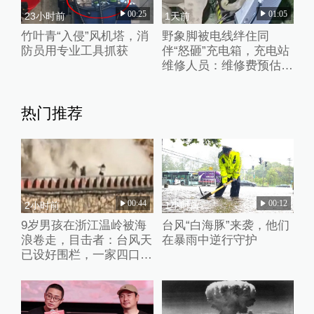
00:25
01:05
23小时前
1天前
竹叶青“入侵”风机塔，消
野象脚被电线绊住同
防员用专业工具抓获
伴“怒砸”充电箱，充电站
维修人员：维修费预估2
万元
热门推荐
00:44
00:12
2小时前
1小时前
9岁男孩在浙江温岭被海
台风“白海豚”来袭，他们
浪卷走，目击者：台风天
在暴雨中逆行守护
已设好围栏，一家四口翻
入时保安曾喊话劝阻