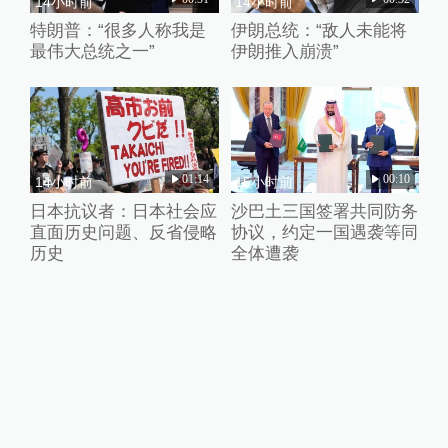
14小时前
14小时前
特朗普：“很多人称我是
伊朗总统：“敌人未能将
最伟大总统之一”
伊朗推入崩溃”
01:14
00:10
14小时前
15小时前
日本抗议者：日本社会应
沙巴土三国签署共同防务
直面历史问题、反省侵略
协议，约定一国遇袭等同
历史
全体遭袭