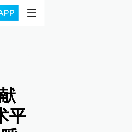
APP
文献
术平