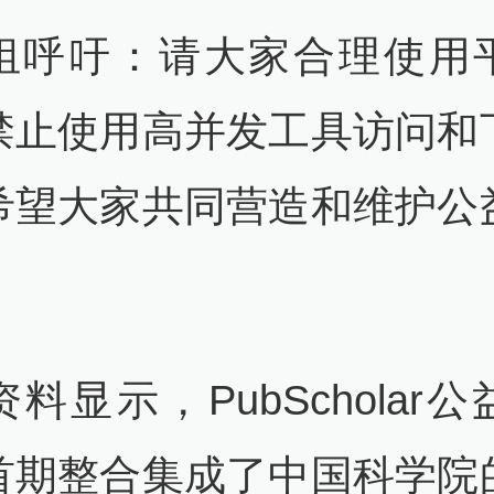
组呼吁：请大家合理使用
禁止使用高并发工具访问和
希望大家共同营造和维护公
。
料显示，PubScholar
首期整合集成了中国科学院