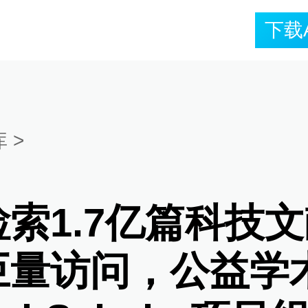
下载
库
>
索1.7亿篇科技
巨量访问，公益学