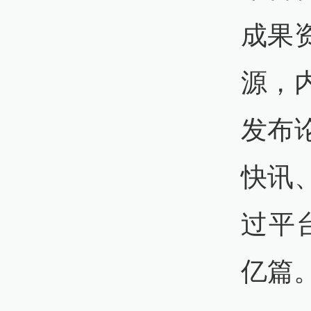
成果
源，
发布
快讯
过平
亿篇