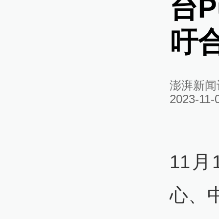
台P
吁
澎湃新闻
2023-11-
11
心、