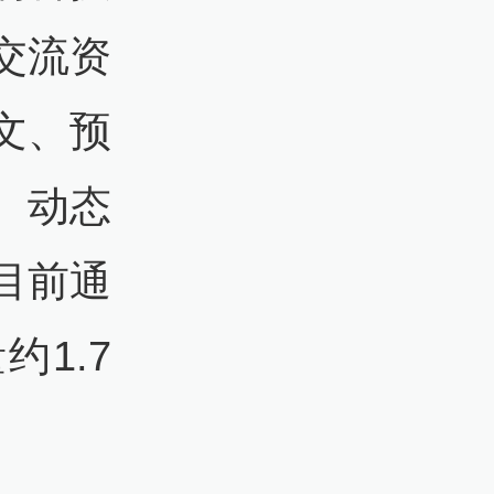
交流资
文、预
、动态
目前通
1.7