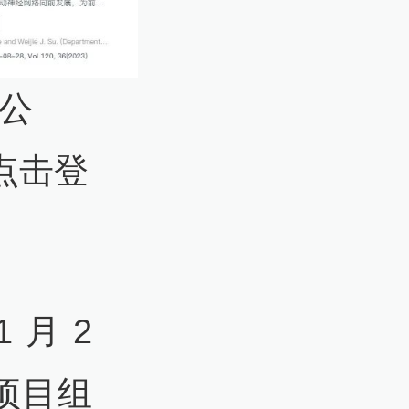
获公
点击登
1月2
”项目组