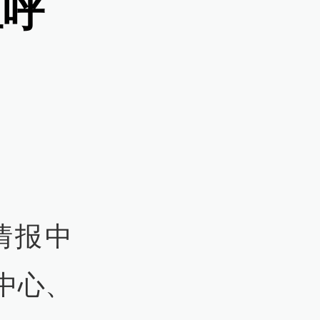
组呼
情报中
中心、