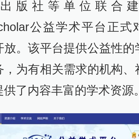
出版社等单位联合
Scholar公益学术平台正
开放。该平台提供公益性的
务，为有相关需求的机构、
提供了内容丰富的学术资源