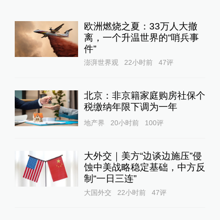
欧洲燃烧之夏：33万人大撤
离，一个升温世界的“哨兵事
件”
澎湃世界观
22小时前
47
评
北京：非京籍家庭购房社保个
税缴纳年限下调为一年
地产界
20小时前
100
评
大外交｜美方“边谈边施压”侵
蚀中美战略稳定基础，中方反
制“一日三连”
大国外交
22小时前
47
评