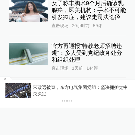
女子称丰胸术9个月后确诊乳
腺癌，医美机构：手术不可能
引发癌症，建议走司法途径
直击现场
20小时前
59
评
官方再通报“特教老师招聘违
规”：多人受到党纪政务处分
和组织处理
直击现场
1天前
144
评
宋致远被查，东方电气集团党组：坚决拥护党中
收费
央决定
关于澎湃
|
联系我们
|
法律声明
|
澎湃广告
©2014~
2026
上海东方报业有限公司
沪ICP证：沪B2-20170116 | 沪ICP备14003370号