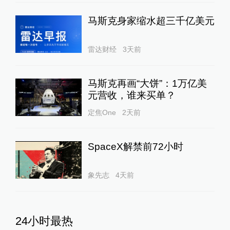
马斯克身家缩水超三千亿美元
雷达财经
3天前
马斯克再画“大饼”：1万亿美
元营收，谁来买单？
定焦One
2天前
SpaceX解禁前72小时
象先志
4天前
24小时最热