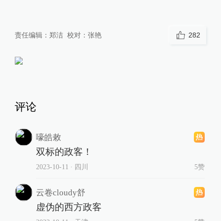
责任编辑：
郑洁
校对：
张艳
282
评论
嚎皓敕
双标的政客！
2023-10-11
∙ 四川
5赞
云卷cloudy舒
虚伪的西方政客