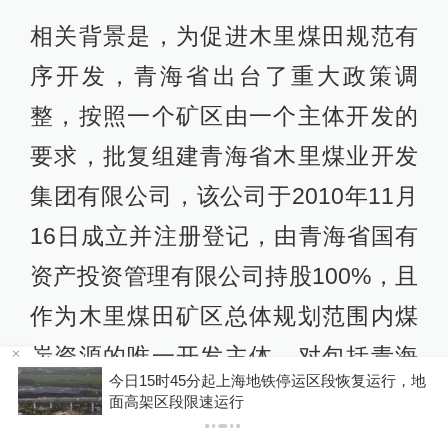
相关背景是，为促进木里煤田规范有
序开发，青海省出台了重大政策调
整，按照一个矿区由一个主体开发的
要求，批复组建青海省木里煤业开发
集团有限公司，该公司于2010年11月
16日成立并注册登记，由青海省国有
资产投资管理有限公司持股100%，且
作为木里煤田矿区总体规划范围内煤
炭资源的唯一开发主体，对包括青海
海地铁停运区段恢复运行，地
驾校抱团涨价、协会牵头串
焦煤公司在内的六家开发企业进行重
门整治驾培垄断
组。