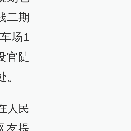
线二期
停车场1
，设官陡
处。
在人民
网友提