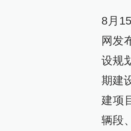
8月
网发
设规
期建
建项
辆段