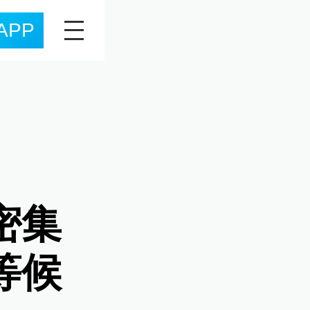
APP
密集
等候