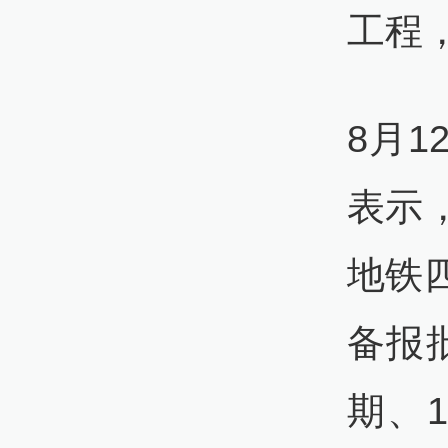
工程
8月
表示
地铁
备报
期、