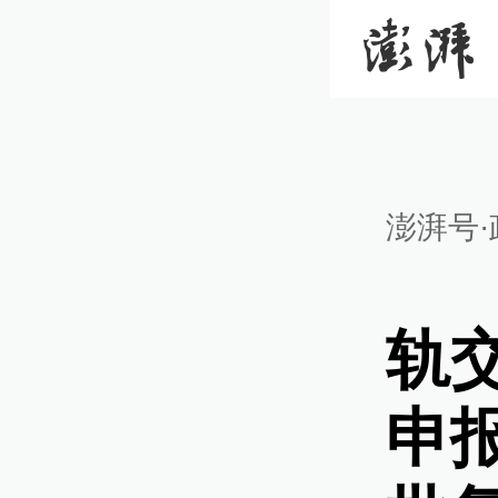
澎湃号·
轨
申