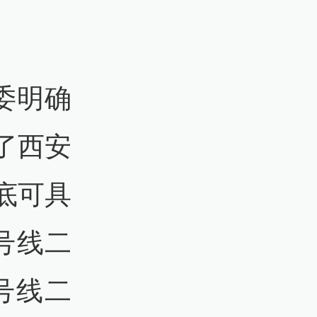
委明确
了西安
底可具
号线二
号线二