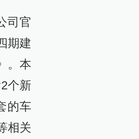
公司官
四期建
》。本
2个新
套的车
等相关