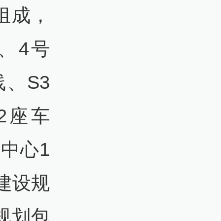
组成，
、4号
、S3
42座车
中心1
建设规
设规划包