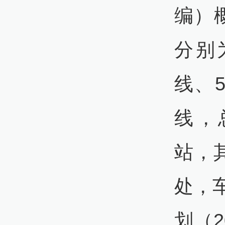
编）
分别
线、
线，总
站，
处，
划（2