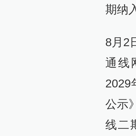
期纳
8月
通线网
20
公示
线二