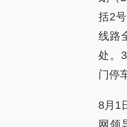
括2
线路全
处。3
门停
8月
网领