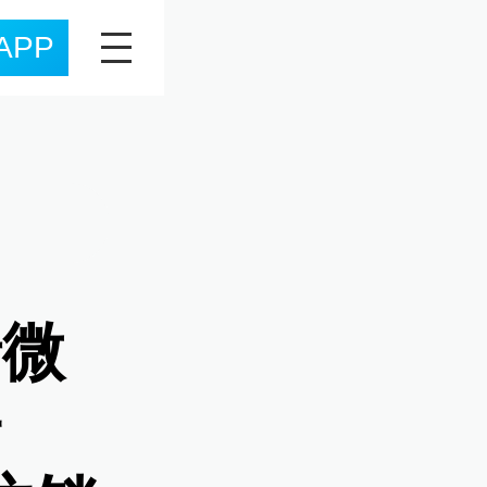
APP
录微
安