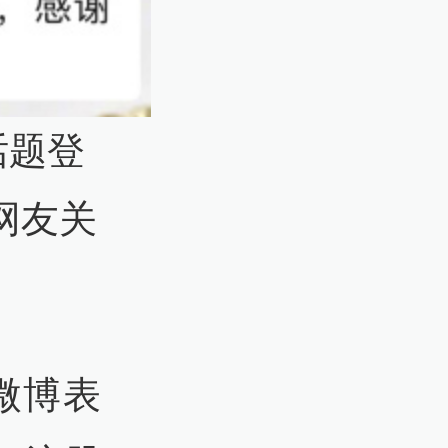
话题登
网友关
微博表