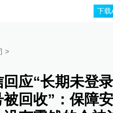
下载
司
>
信回应“长期未登
号被回收”：保障