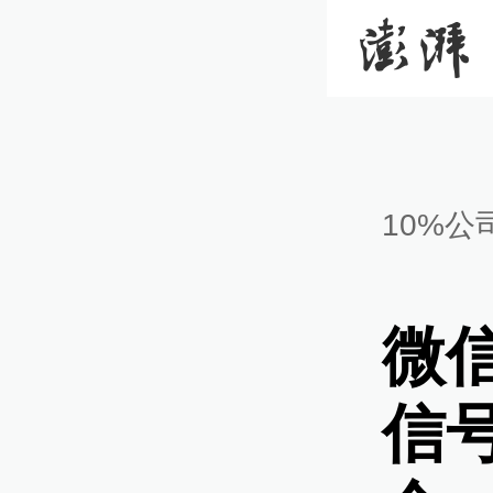
10%公
微
信