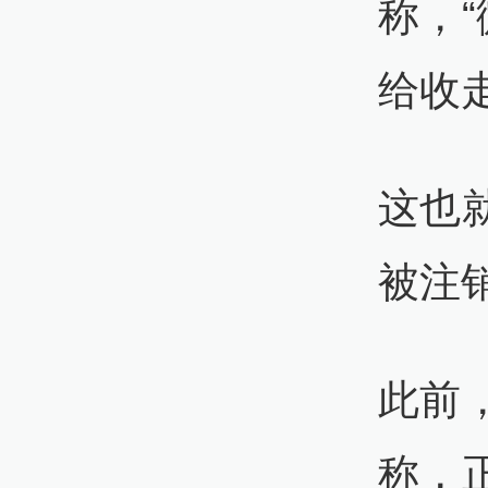
称，
给收
这也
被注
此前
称，