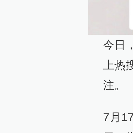
今日
上热
注。
7月