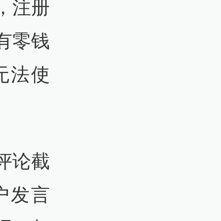
，注册
有零钱
无法使
评论截
户发言