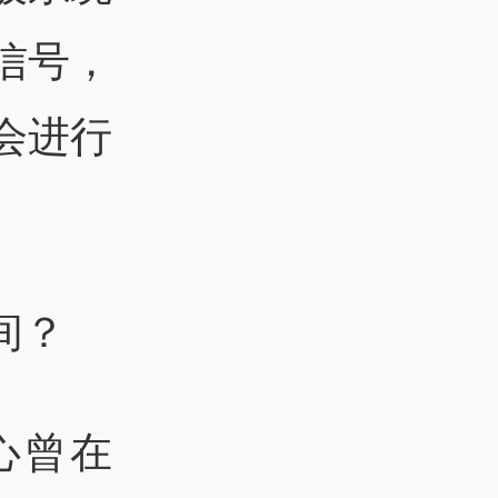
信号，
会进行
间？
心曾在