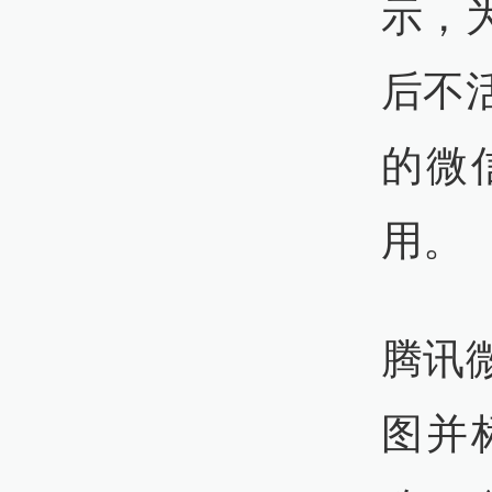
示，
后不
的微
用。 ​​​
腾讯
图并