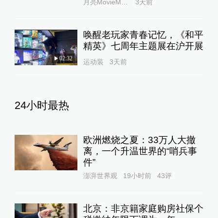
月亮MovieMonthly
3天前
唤醒老玩家青春记忆，《和平
精英》七周年主题展在沪开展
02:32
运动装
3天前
24小时最热
欧洲燃烧之夏：33万人大撤
离，一个升温世界的“哨兵事
件”
澎湃世界观
19小时前
43
评
北京：非京籍家庭购房社保个