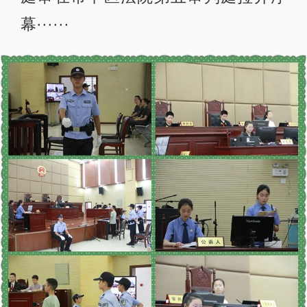
幕······