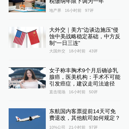
税缴纳年限下调为一年
地产界
16小时前
97
评
大外交｜美方“边谈边施压”侵
蚀中美战略稳定基础，中方反
制“一日三连”
大国外交
18小时前
43
评
女子称丰胸术9个月后确诊乳
腺癌，医美机构：手术不可能
引发癌症，建议走司法途径
直击现场
16小时前
50
评
东航国内客票提前14天可免
费退改，其他航司如何规定？
10%公司
21小时前
97
评